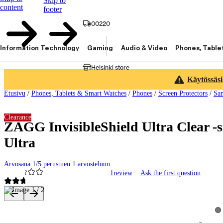
Skip to
content
footer
00220
Information Technology
Gaming
Audio & Video
Phones, Table
Helsinki store
Käytössäsi
Etusivu
/
Phones, Tablets & Smart Watches
/
Phones
/
Screen Protectors
/
Sam
Clearance
ZAGG InvisibleShield Ultra Clear -
Ultra
Arvosana 1/5 perustuen 1 arvosteluun
1
review
Ask the first question
Product images and videos
Vi