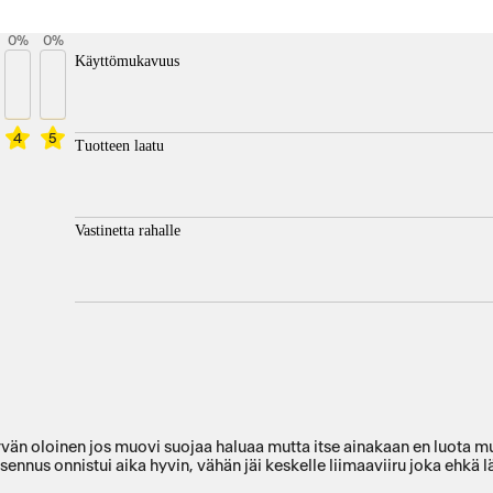
0
%
0
%
Käyttömukavuus
4
5
Tuotteen laatu
Vastinetta rahalle
vän oloinen jos muovi suojaa haluaa mutta itse ainakaan en luota mu
s onnistui aika hyvin, vähän jäi keskelle liimaaviiru joka ehkä lähte