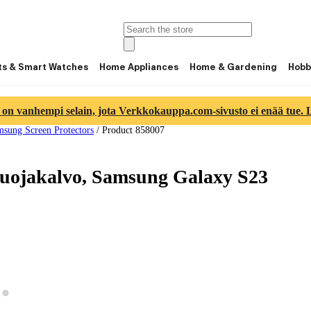
ts & Smart Watches
Home Appliances
Home & Gardening
Hobb
 on vanhempi selain, jota Verkkokauppa.com-sivusto ei enää tue. Lu
sung Screen Protectors
/
Product 858007
suojakalvo, Samsung Galaxy S23
View product image 2
ew product image 1