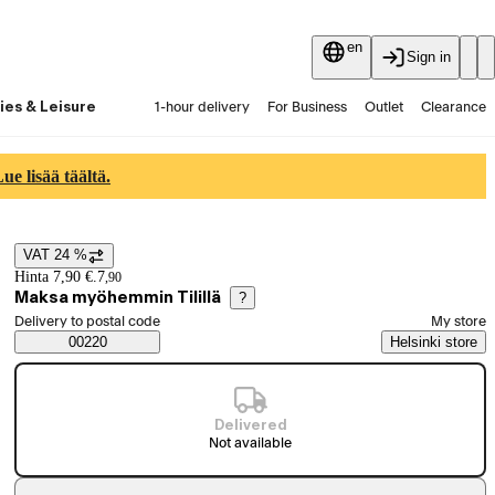
en
Sign in
ies & Leisure
1-hour delivery
For Business
Outlet
Clearance
Guides and articles
Vaihtokauppa
Services
Latest
e lisää täältä.
VAT 24 %
Price details
Hinta 7,90 €.
7
,
90
Maksa myöhemmin Tilillä
?
Select order method
Delivery to postal code
My store
Saatavuustiedot
00220
Helsinki store
Delivered
Not available