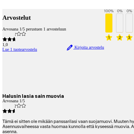
Payment services
100
%
0
%
0
%
Arvostelut
Arvosana 1/5 perustuen 1 arvosteluun
1
2
3
1,0
Kirjoita arvostelu
Lue 1 tuotearvostelu
Halusin lasia sain muovia
Arvosana 1/5
Tämä ei sitten ole mikään panssarilasi vaan suojamuovi. Muuten hy
Asennusvaiheessa vasta huomaa kunnolla että kyseessä muovia. Asennu
asenna.