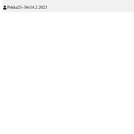
Pekka
25–34v
14.2.2023