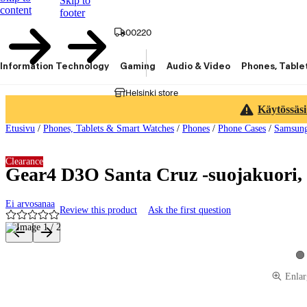
Skip to
content
footer
00220
Information Technology
Gaming
Audio & Video
Phones, Table
Helsinki store
Käytössäsi
Etusivu
/
Phones, Tablets & Smart Watches
/
Phones
/
Phone Cases
/
Samsun
Clearance
Gear4 D3O Santa Cruz -suojakuori,
Ei arvosanaa
Review this product
Ask the first question
Product images and videos
Vi
Enlar