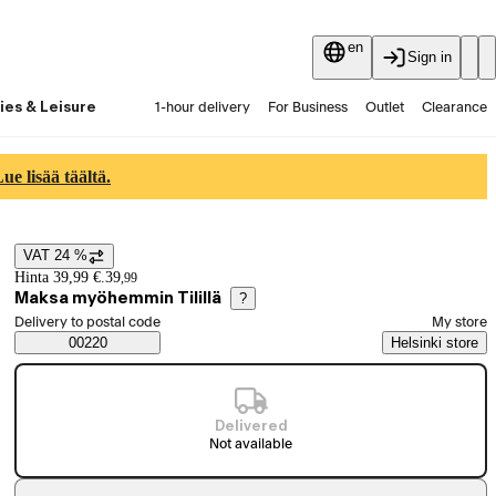
en
Sign in
ies & Leisure
1-hour delivery
For Business
Outlet
Clearance
Guides and articles
Vaihtokauppa
Services
Latest
e lisää täältä.
VAT 24 %
Price details
Hinta 39,99 €.
39
,
99
Maksa myöhemmin Tilillä
?
Select order method
Delivery to postal code
My store
Saatavuustiedot
00220
Helsinki store
Delivered
Not available