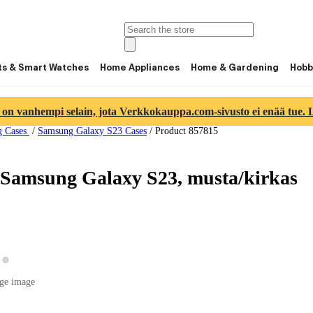
ts & Smart Watches
Home Appliances
Home & Gardening
Hobb
 on vanhempi selain, jota Verkkokauppa.com-sivusto ei enää tue. Lu
g Cases
/
Samsung Galaxy S23 Cases
/
Product 857815
 Samsung Galaxy S23, musta/kirkas
View product image 2
ew product image 1
ge image