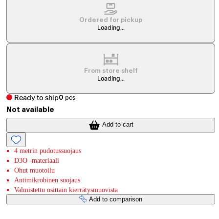
Ordered for pickup
Loading...
From store shelf
Loading...
Ready to ship
0
pcs
Not available
Add to cart
4 metrin pudotussuojaus
D3O -materiaali
Ohut muotoilu
Antimikrobinen suojaus
Valmistettu osittain kierrätysmuovista
Add to comparison