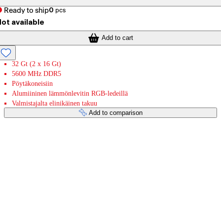
Ready to ship
0
pcs
ot available
Add to cart
32 Gt (2 x 16 Gt)
5600 MHz DDR5
Pöytäkoneisiin
Alumiininen lämmönlevitin RGB-ledeillä
Valmistajalta elinikäinen takuu
Add to comparison
Payment services