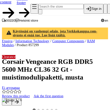
content
footer
Sign in
00220
Helsinki store
en
Käytössäsi on vanhempi selain, jota Verkkokauppa.com-
sivusto ei enää tue. Lue lisää täältä.
Etusivu
/
Information Technology
/
Computer Components
/
RAM
Modules
/
Product 857299
Clearance
Corsair Vengeance RGB DDR5
5600 MHz CL36 32 Gt -
muistimodulipaketti, musta
Ei arvosanaa
Review this product
Ask the first question
Product images and videos