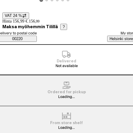
View product image 2
View product image 3
View product image 4
View product image 5
View product image 6
View product image 1
VAT 24 %
Price details
Hinta 156,99 €.
156
,
99
Maksa myöhemmin Tilillä
?
elect order method
elivery to postal code
My sto
Saatavuustiedot
00220
Helsinki store
Delivered
Not available
Ordered for pickup
Loading...
From store shelf
Loading...