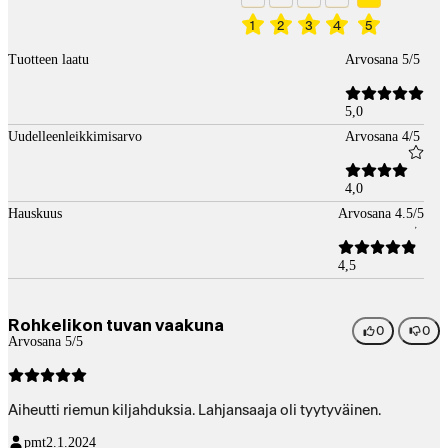
1
2
3
4
5
Tuotteen laatu
Arvosana 5/5
5,0
Uudelleenleikkimisarvo
Arvosana 4/5
4,0
Hauskuus
Arvosana 4.5/5
4,5
Rohkelikon tuvan vaakuna
0
0
Arvosana 5/5
Aiheutti riemun kiljahduksia. Lahjansaaja oli tyytyväinen.
pmt
2.1.2024