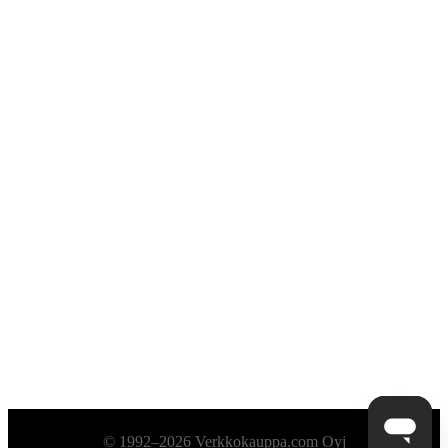
Alatunniste
© 1992–2026 Verkkokauppa.com Oyj