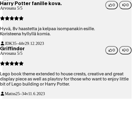
Harry Potter fanille kova.
0
0
Arvosana 5/5
Hyvä, 8v haastetta ja kelpaa isompanakin esille.
Koristeena hyllyllä komia.
JDK
35–44v
29.12.2023
Griffindor
0
0
Arvosana 5/5
Lego book theme extended to house crests, creative and great
display piece as well as playtoy for those who want to enjoy little
bit of Lego building or Harry Potter.
Matiss
25–34v
11.6.2023