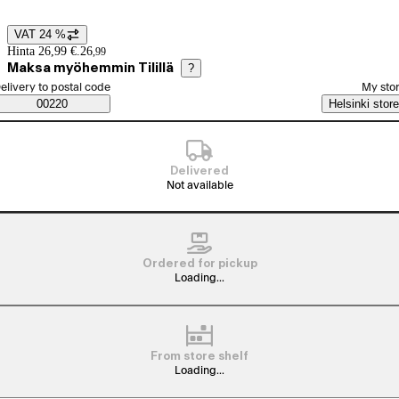
VAT 24 %
Price details
Hinta 26,99 €.
26
,
99
Maksa myöhemmin Tilillä
?
elect order method
elivery to postal code
My sto
Saatavuustiedot
00220
Helsinki store
Delivered
Not available
Ordered for pickup
Loading...
From store shelf
Loading...