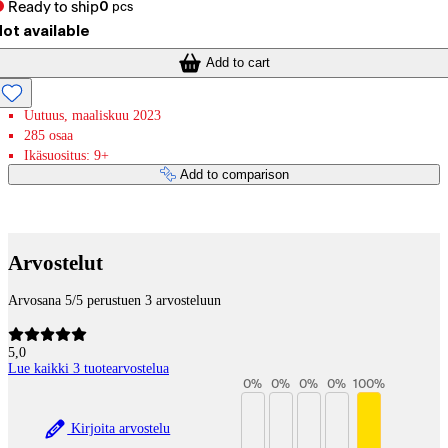
Ready to ship
0
pcs
ot available
Add to cart
Uutuus, maaliskuu 2023
285 osaa
Ikäsuositus: 9+
Add to comparison
Payment services
Arvostelut
Arvosana 5/5 perustuen 3 arvosteluun
5,0
Lue kaikki 3 tuotearvostelua
0
%
0
%
0
%
0
%
100
%
Kirjoita arvostelu