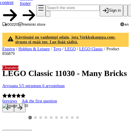
content
footer
Sign in
00220
Helsinki store
en
Käytössäsi on vanhempi selain, jota Verkkokauppa.com-
sivusto ei enää tue. Lue lisää täältä.
Etusivu
/
Hobbies & Leisure
/
Toys
/
LEGO
/
LEGO Classic
/
Product
856879
Clearance
LEGO Classic 11030 - Many Bricks
Arvosana 5/5 perustuen 6 arvosteluun
6
reviews
Ask the first question
Product images and videos
View product image 2
View product image 3
View product image 4
View product image 5
View product image 6
View product image 7
View product image 8
View product image 9
View product image 10
View product image 1