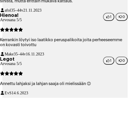
sinistä, mutta erittäin mukava kattaus.
afol
35–44v
21.11.2023
Hienoa!
1
0
Arvosana 5/5
Kerrankin löytyi iso laatikko peruspalikoita joita perheeseemme
on kovasti toivottu
Make
35–44v
16.11.2023
Legot
1
0
Arvosana 5/5
Annettu lahjaksi ja lahjan saaja oli mielissään 😊
EvS
14.6.2023