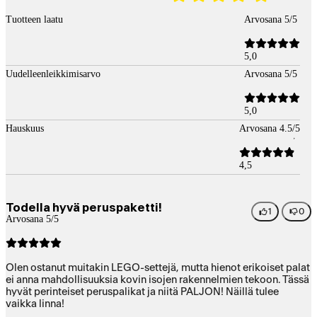
Tuotteen laatu
Arvosana 5/5
5,0
Uudelleenleikkimisarvo
Arvosana 5/5
5,0
Hauskuus
Arvosana 4.5/5
4,5
Todella hyvä peruspaketti!
1
0
Arvosana 5/5
Olen ostanut muitakin LEGO-settejä, mutta hienot erikoiset palat
ei anna mahdollisuuksia kovin isojen rakennelmien tekoon. Tässä
hyvät perinteiset peruspalikat ja niitä PALJON! Näillä tulee
vaikka linna!