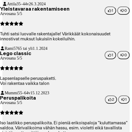
Attila
35–44v
26.3.2024
Yleistavaraa rakentamiseen
1
0
Arvosana 5/5
Tuhti satsi luovalle rakentajalle! Värikkäät kokonaisuudet
innostivat muksut lukuisiin kokeiluihin.
Rami57
65 tai yli
1.1.2024
Lego classic
1
0
Arvosana 5/5
Lapsenlapselle peruspaketti.
Voi rakentaa vaikka talon
Mummi
55–64v
15.12.2023
Peruspalikoita
2
1
Arvosana 5/5
Iso laatikko peruspalikoita. Ei pieniä erikoispaloja "kuluttamassa"
saldoa. Värivalikoima vähän hassu, esim. violetti eikä tavallista