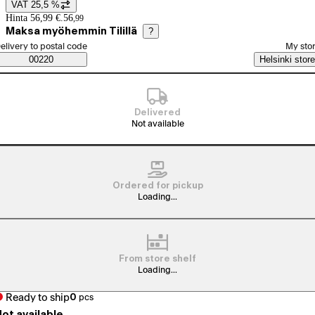
VAT 25,5 %
Price details
Hinta 56,99 €.
56
,
99
Maksa myöhemmin Tilillä
?
elect order method
elivery to postal code
My sto
Saatavuustiedot
00220
Helsinki store
Delivered
Not available
Ordered for pickup
Loading...
From store shelf
Loading...
Ready to ship
0
pcs
ot available