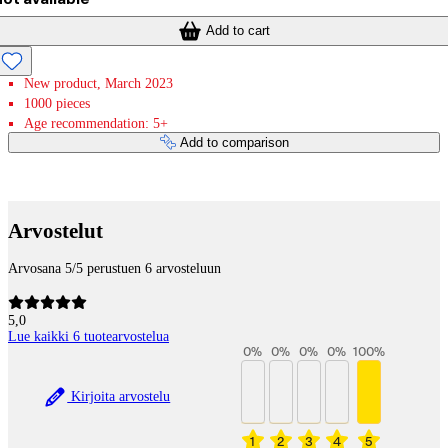
Add to cart
New product, March 2023
1000 pieces
Age recommendation: 5+
Add to comparison
Payment services
Arvostelut
Arvosana 5/5 perustuen 6 arvosteluun
5,0
Lue kaikki 6 tuotearvostelua
0
%
0
%
0
%
0
%
100
%
Kirjoita arvostelu
1
2
3
4
5