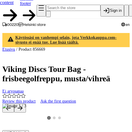
content
footer
Sign in
00220
Helsinki store
en
Käytössäsi on vanhempi selain, jota Verkkokauppa.com-
sivusto ei enää tue. Lue lisää täältä.
Etusivu
/
Product 856669
Viking Discs Tour Bag -
frisbeegolfreppu, musta/vihreä
Ei arvosanaa
Review this product
Ask the first question
Product images and videos
View product image 2
View product image 3
View product image 1