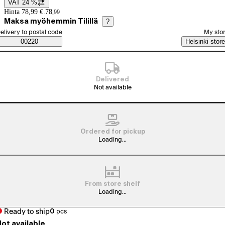
VAT 24 %
Price details
Hinta 78,99 €.
78
,
99
Maksa myöhemmin Tilillä
?
elect order method
elivery to postal code
My sto
Saatavuustiedot
00220
Helsinki store
Delivered
Not available
Ordered for pickup
Loading...
From store shelf
Loading...
Ready to ship
0
pcs
ot available