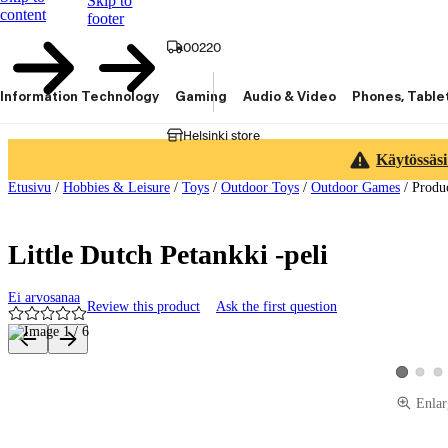
Skip to
content
footer
00220
Information Technology
Gaming
Audio & Video
Phones, Table
Helsinki store
Käytössäsi
Etusivu
/
Hobbies & Leisure
/
Toys
/
Outdoor Toys
/
Outdoor Games
/
Produ
Little Dutch Petankki -peli
Ei arvosanaa
Review this product
Ask the first question
Product images and videos
View pro
Vie
View prod
Enlar