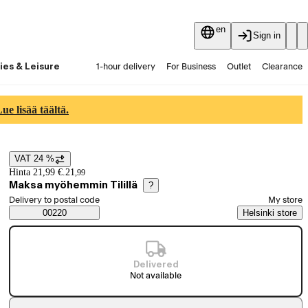
en
Sign in
ies & Leisure
1-hour delivery
For Business
Outlet
Clearance
Guides and articles
Vaihtokauppa
Services
Latest
e lisää täältä.
VAT 24 %
Price details
Hinta 21,99 €.
21
,
99
Maksa myöhemmin Tilillä
?
Select order method
Delivery to postal code
My store
Saatavuustiedot
00220
Helsinki store
Delivered
Not available