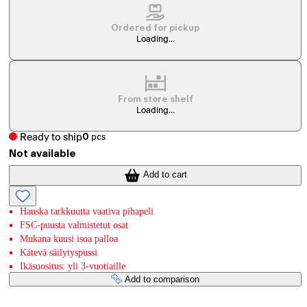
Ordered for pickup
Loading...
From store shelf
Loading...
Ready to ship
0
pcs
Not available
Add to cart
Hauska tarkkuutta vaativa pihapeli
FSC-puusta valmistetut osat
Mukana kuusi isoa palloa
Kätevä säilytyspussi
Ikäsuositus: yli 3-vuotiaille
Add to comparison