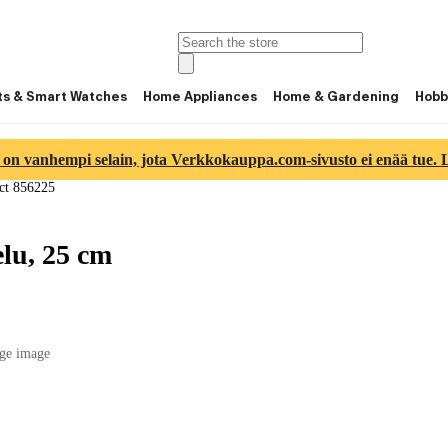
ts & Smart Watches
Home Appliances
Home & Gardening
Hobb
 on vanhempi selain, jota Verkkokauppa.com-sivusto ei enää tue. Lu
ct 856225
lu, 25 cm
ge image