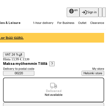
en
Sign in
ies & Leisure
1-hour delivery
For Business
Outlet
Clearance
Guides and articles
Vaihtokauppa
Services
Latest
e lisää täältä.
VAT 24 %
Price details
Hinta 13,99 €.
13
,
99
Maksa myöhemmin Tilillä
?
Select order method
Delivery to postal code
My store
Saatavuustiedot
00220
Helsinki store
Delivered
Not available