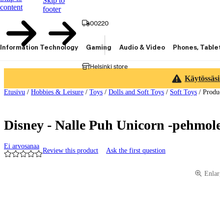
Skip to
content
footer
00220
Information Technology
Gaming
Audio & Video
Phones, Table
Helsinki store
Käytössäsi
Etusivu
/
Hobbies & Leisure
/
Toys
/
Dolls and Soft Toys
/
Soft Toys
/
Produ
Disney - Nalle Puh Unicorn -pehmole
Ei arvosanaa
Review this product
Ask the first question
Product images and videos
Enlar