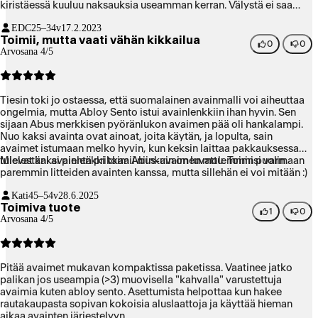
kiristäessä kuuluu naksauksia useamman kerran. Välystä ei saa
jäädä avainten välille, muuten lukitus ei toimi, ja kiristysruuvi voi
EDC
25–34v
17.2.2023
aueta itsekseen. Saffiano nahan kuvioitu pinta on näyttävä ja
Toimii, mutta vaati vähän kikkailua
vaikuttaa kestävältä. Muovisella kannalla olevat avaimet eivät
0
0
Arvosana 4/5
sovi niin hyvin kuin kokonaan metalliset. Kokonaisuutena
erinomainen tuote.
Tiesin toki jo ostaessa, että suomalainen avainmalli voi aiheuttaa
ongelmia, mutta Abloy Sento istui avainlenkkiin ihan hyvin. Sen
sijaan Abus merkkisen pyöränlukon avaimen pää oli hankalampi.
Nuo kaksi avainta ovat ainoat, joita käytän, ja lopulta, sain
avaimet istumaan melko hyvin, kun keksin laittaa pakkauksessa
tulevat kaksi pientä prikkaa Abus-avaimen molemmin puolin.
Mielestäni avainlenkki toimii niinkuin on luvattu. Toimisi varmaan
paremmin litteiden avainten kanssa, mutta sillehän ei voi mitään :)
Kati
45–54v
28.6.2025
Toimiva tuote
1
0
Arvosana 4/5
Pitää avaimet mukavan kompaktissa paketissa. Vaatinee jatko
palikan jos useampia (>3) muovisella "kahvalla" varustettuja
avaimia kuten abloy sento. Asettumista helpottaa kun hakee
rautakaupasta sopivan kokoisia aluslaattoja ja käyttää hieman
aikaa avainten järjestelyyn.