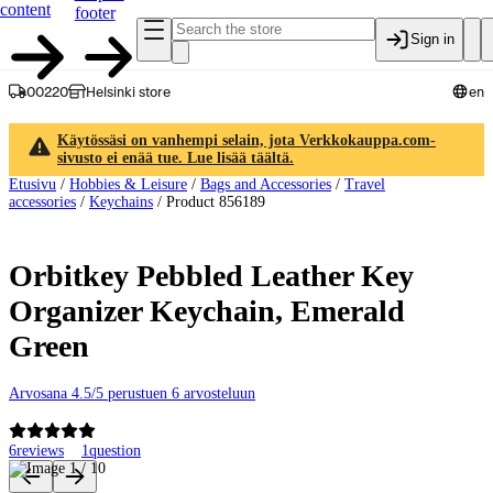
content
footer
Sign in
00220
Helsinki store
en
Käytössäsi on vanhempi selain, jota Verkkokauppa.com-
sivusto ei enää tue. Lue lisää täältä.
Etusivu
/
Hobbies & Leisure
/
Bags and Accessories
/
Travel
accessories
/
Keychains
/
Product 856189
Orbitkey Pebbled Leather Key
Organizer Keychain, Emerald
Green
Arvosana 4.5/5 perustuen 6 arvosteluun
6
reviews
1
question
Product images and videos