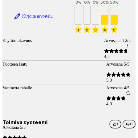
0
%
0
%
0
%
50
%
50
%
Kirjoita arvostelu
1
2
3
4
5
Käyttömukavuus
Arvosana 4.2/5
4,2
Tuotteen laatu
Arvosana 5/5
5,0
Vastinetta rahalle
Arvosana 4/5
4,0
Toimiva systeemi
1
0
Arvosana 5/5