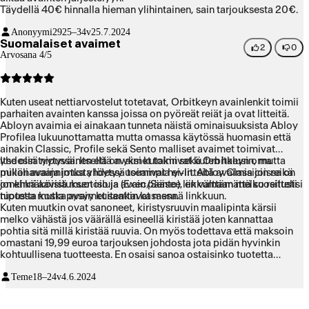
Täydellä 40€ hinnalla hieman ylihintainen, sain tarjouksesta 20€.
Anonyymi29
25–34v
25.7.2024
Suomalaiset avaimet
2
0
Arvosana 4/5
Kuten useat nettiarvostelut totetavat, Orbitkeyn avainlenkit toimii
parhaiten avainten kanssa joissa on pyöreät reiät ja ovat litteitä.
Abloyn avaimia ei ainakaan tunneta näistä ominaisuuksista Abloy
Profilea lukuunottamatta mutta omassa käytössä huomasin että
ainakin Classic, Profile sekä Sento malliset avaimet toimivat
yhdessä nipussa. Itsellä on yksi kutakin sekä Orbitkeyn oma
Itse olin tyytyväinen että avaimet toimivat kuten halusin, mutta
pullonavaaja jotka yhdessä toimivat hyvin. Abloy Classicin reikä
mikäli avainnimusta löytyy useampia ei-litteitä avaimia joissa on
on ehkä aavistuksen iso ja avain pääsee liikkumaan melko reilusti
jonkinnäköisiä muotoiluja (Exec/Sento), en välttämättä suosittelisi
nipussa mutta pysyy kuitenkin kasassa.
tuotetta koska avaimet saattavat mennä linkkuun.
Kuten muutkin ovat sanoneet, kiristysruuvin maalipinta kärsii
melko vähästä jos väärällä esineellä kiristää joten kannattaa
pohtia sitä millä kiristää ruuvia. On myös todettava että maksoin
omastani 19,99 euroa tarjouksen johdosta jota pidän hyvinkin
kohtuullisena tuotteesta. En osaisi sanoa ostaisinko tuotetta
täyteen hintaan.
Teme
18–24v
4.6.2024