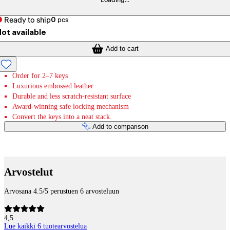
Loading...
Ready to ship
0
pcs
ot available
Add to cart
Order for 2–7 keys
Luxurious embossed leather
Durable and less scratch-resistant surface
Award-winning safe locking mechanism
Convert the keys into a neat stack.
Add to comparison
Payment services
Arvostelut
Arvosana 4.5/5 perustuen 6 arvosteluun
4,5
Lue kaikki 6 tuotearvostelua