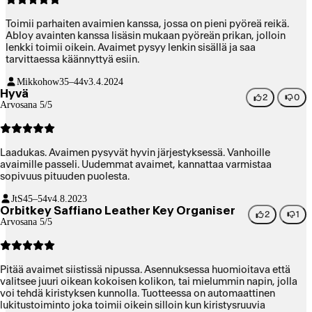
Toimii parhaiten avaimien kanssa, jossa on pieni pyöreä reikä.
Abloy avainten kanssa lisäsin mukaan pyöreän prikan, jolloin
lenkki toimii oikein. Avaimet pysyy lenkin sisällä ja saa
tarvittaessa käännyttyä esiin.
Mikkohow
35–44v
3.4.2024
Hyvä
2
0
Arvosana 5/5
Laadukas. Avaimen pysyvät hyvin järjestyksessä. Vanhoille
avaimille passeli. Uudemmat avaimet, kannattaa varmistaa
sopivuus pituuden puolesta.
JtS
45–54v
4.8.2023
Orbitkey Saffiano Leather Key Organiser
2
1
Arvosana 5/5
Pitää avaimet siistissä nipussa. Asennuksessa huomioitava että
valitsee juuri oikean kokoisen kolikon, tai mielummin napin, jolla
voi tehdä kiristyksen kunnolla. Tuotteessa on automaattinen
lukitustoiminto joka toimii oikein silloin kun kiristysruuvia