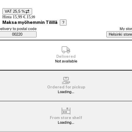
VAT 25,5 %
Price details
Hinta 15,99 €.
15
,
99
Maksa myöhemmin Tilillä
?
elect order method
elivery to postal code
My sto
Saatavuustiedot
00220
Helsinki store
Delivered
Not available
Ordered for pickup
Loading...
From store shelf
Loading...