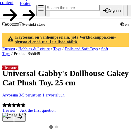
content
footer
Sign in
00220
Helsinki store
en
Käytössäsi on vanhempi selain, jota Verkkokauppa.com-
sivusto ei enää tue. Lue lisää täältä.
Etusivu
/
Hobbies & Leisure
/
Toys
/
Dolls and Soft Toys
/
Soft
Toys
/
Product 855649
Clearance
Universal Gabby's Dollhouse Cakey
Cat Plush Toy, 25 cm
Arvosana 3/5 perustuen 1 arvosteluun
1
review
Ask the first question
Product images and videos
View product image 2
View product image 1