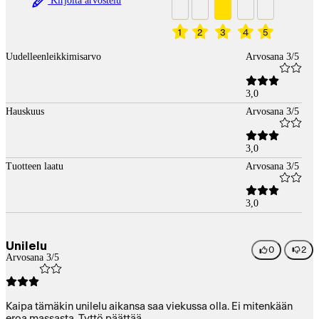
Kirjoita arvostelu
1
2
3
4
5
Uudelleenleikkimisarvo
Arvosana 3/5
3,0
Hauskuus
Arvosana 3/5
3,0
Tuotteen laatu
Arvosana 3/5
3,0
Unilelu
0
2
Arvosana 3/5
Kaipa tämäkin unilelu aikansa saa viekussa olla. Ei mitenkään
eroa massasta. Tyttö päättää.