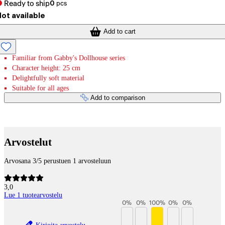
Ready to ship
0
pcs
ot available
Add to cart
Familiar from Gabby's Dollhouse series
Character height: 25 cm
Delightfully soft material
Suitable for all ages
Add to comparison
Payment services
Arvostelut
Arvosana 3/5 perustuen 1 arvosteluun
3,0
Lue 1 tuotearvostelu
0
%
0
%
100
%
0
%
0
%