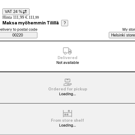
VAT 24 %
Price details
Hinta 111,99 €.
111
,
99
Maksa myöhemmin Tilillä
?
elect order method
elivery to postal code
My sto
Saatavuustiedot
00220
Helsinki store
Delivered
Not available
Ordered for pickup
Loading...
From store shelf
Loading...