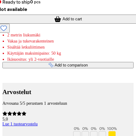
Ready to ship
0
pcs
ot available
Add to cart
2 metrin liukumäki
Vakaa ja tukevarakenteinen
Sisältää letkuliittimen
Käyttäjän maksimipaino: 50 kg
Ikäsuositus: yli 2-vuotiaille
Add to comparison
Payment services
Arvostelut
Arvosana 5/5 perustuen 1 arvosteluun
5,0
Lue 1 tuotearvostelu
0
%
0
%
0
%
0
%
100
%