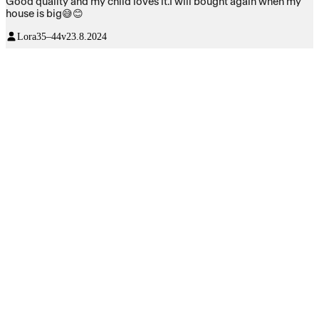
Good quality and my child loves it.I will bought again when my
house is big😅😊
Lora
35–44v
23.8.2024