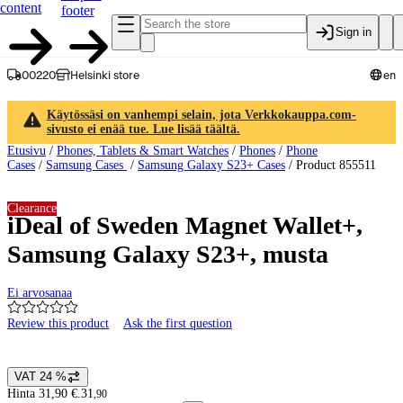
content
footer
Sign in
00220
Helsinki store
en
Käytössäsi on vanhempi selain, jota Verkkokauppa.com-
sivusto ei enää tue. Lue lisää täältä.
Etusivu
/
Phones, Tablets & Smart Watches
/
Phones
/
Phone
Cases
/
Samsung Cases
/
Samsung Galaxy S23+ Cases
/
Product 855511
Clearance
iDeal of Sweden Magnet Wallet+,
Samsung Galaxy S23+, musta
Ei arvosanaa
Review this product
Ask the first question
Product images and videos
VAT 24 %
Price details
Hinta 31,90 €.
31
,
90