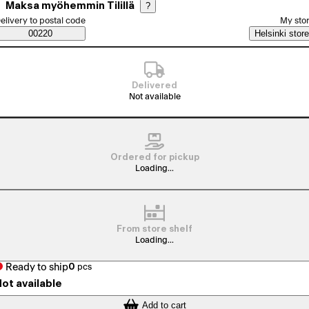
Maksa myöhemmin Tilillä
?
elect order method
elivery to postal code
My sto
Saatavuustiedot
00220
Helsinki store
Delivered
Not available
Ordered for pickup
Loading...
From store shelf
Loading...
Ready to ship
0
pcs
ot available
Add to cart