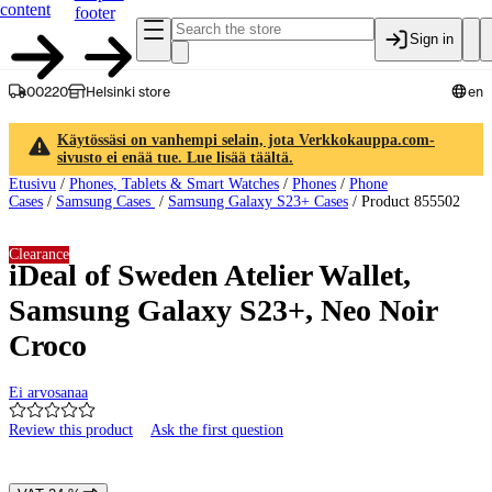
content
footer
Sign in
00220
Helsinki store
en
Käytössäsi on vanhempi selain, jota Verkkokauppa.com-
sivusto ei enää tue. Lue lisää täältä.
Etusivu
/
Phones, Tablets & Smart Watches
/
Phones
/
Phone
Cases
/
Samsung Cases
/
Samsung Galaxy S23+ Cases
/
Product 855502
Clearance
iDeal of Sweden Atelier Wallet,
Samsung Galaxy S23+, Neo Noir
Croco
Ei arvosanaa
Review this product
Ask the first question
Product images and videos