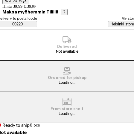
VAT 24 %
Price details
Hinta 39,99 €.
39
,
99
Maksa myöhemmin Tilillä
?
elect order method
elivery to postal code
My sto
Saatavuustiedot
00220
Helsinki store
Delivered
Not available
Ordered for pickup
Loading...
From store shelf
Loading...
Ready to ship
0
pcs
ot available