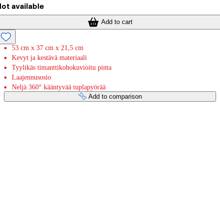
ot available
Add to cart
53 cm x 37 cm x 21,5 cm
Kevyt ja kestävä materiaali
Tyylikäs timanttikohokuvioitu pinta
Laajennusosio
Neljä 360° kääntyvää tuplapyörää
Add to comparison
Payment services