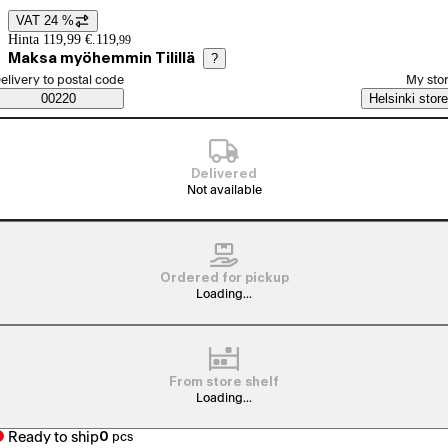
VAT 24 %
Price details
Hinta 119,99 €.
119
,
99
Maksa myöhemmin Tilillä
?
elect order method
elivery to postal code
My sto
Saatavuustiedot
00220
Helsinki store
Delivered
Not available
Ordered for pickup
Loading...
From store shelf
Loading...
Ready to ship
0
pcs