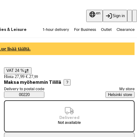
en
Sign in
ies & Leisure
1-hour delivery
For Business
Outlet
Clearance
Guides and articles
Vaihtokauppa
Services
Latest
e lisää täältä.
VAT 24 %
Price details
Hinta 27,99 €.
27
,
99
Maksa myöhemmin Tilillä
?
Select order method
Delivery to postal code
My store
Saatavuustiedot
00220
Helsinki store
Delivered
Not available