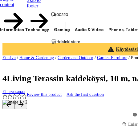
Skip to
content
footer
00220
Information Technology
Gaming
Audio & Video
Phones, Table
Helsinki store
Käytössäsi
Etusivu
/
Home & Gardening
/
Garden and Outdoor
/
Garden Furniture
/
Pro
4Living Terassin kaideköysi, 10 m, n
Ei arvosanaa
Review this product
Ask the first question
Product images and videos
Vi
Enlar