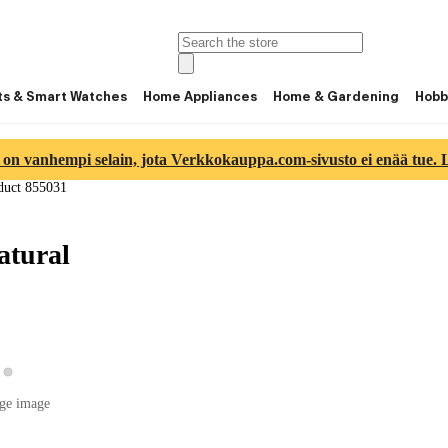
ts & Smart Watches
Home Appliances
Home & Gardening
Hobb
 on vanhempi selain, jota Verkkokauppa.com-sivusto ei enää tue. Lu
duct 855031
atural
View product image 2
ew product image 1
ge image