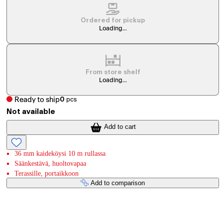
Ordered for pickup
Loading...
From store shelf
Loading...
Ready to ship
0
pcs
Not available
Add to cart
36 mm kaideköysi 10 m rullassa
Säänkestävä, huoltovapaa
Terassille, portaikkoon
Add to comparison