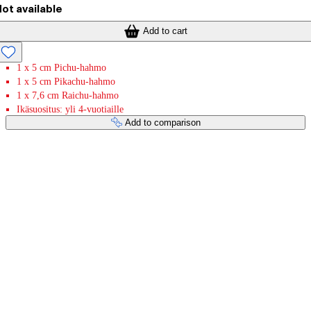
ot available
Add to cart
1 x 5 cm Pichu-hahmo
1 x 5 cm Pikachu-hahmo
1 x 7,6 cm Raichu-hahmo
Ikäsuositus: yli 4-vuotiaille
Add to comparison
Payment services