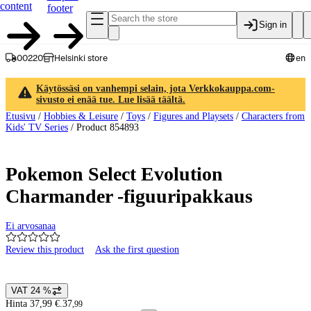
content
footer
Sign in
00220
Helsinki store
en
Käytössäsi on vanhempi selain, jota Verkkokauppa.com-
sivusto ei enää tue. Lue lisää täältä.
Etusivu
/
Hobbies & Leisure
/
Toys
/
Figures and Playsets
/
Characters from
Kids' TV Series
/
Product 854893
Pokemon Select Evolution
Charmander -figuuripakkaus
Ei arvosanaa
Review this product
Ask the first question
Product images and videos
VAT 24 %
Price details
Hinta 37,99 €.
37
,
99