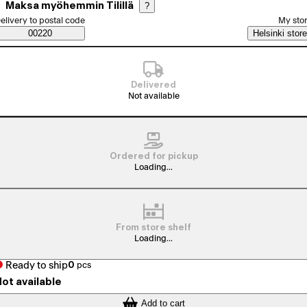
Maksa myöhemmin Tilillä
?
elect order method
elivery to postal code
My sto
Saatavuustiedot
00220
Helsinki store
Delivered
Not available
Ordered for pickup
Loading...
From store shelf
Loading...
Ready to ship
0
pcs
ot available
Add to cart