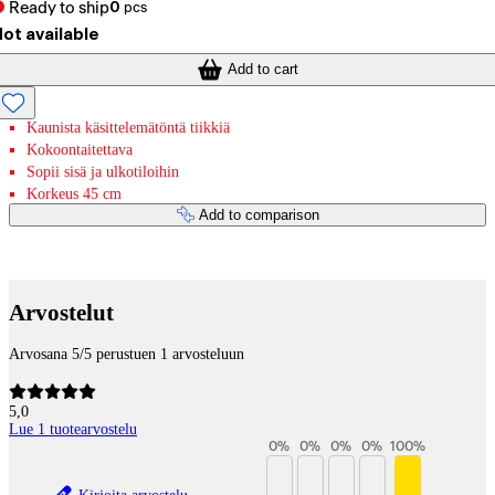
Ready to ship
0
pcs
ot available
Add to cart
Kaunista käsittelemätöntä tiikkiä
Kokoontaitettava
Sopii sisä ja ulkotiloihin
Korkeus 45 cm
Add to comparison
Payment services
Arvostelut
Arvosana 5/5 perustuen 1 arvosteluun
5,0
Lue 1 tuotearvostelu
0
%
0
%
0
%
0
%
100
%