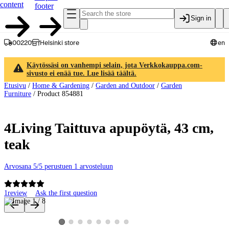
content
footer
Sign in
00220
Helsinki store
en
Käytössäsi on vanhempi selain, jota Verkkokauppa.com-
sivusto ei enää tue. Lue lisää täältä.
Etusivu
/
Home & Gardening
/
Garden and Outdoor
/
Garden
Furniture
/
Product 854881
4Living Taittuva apupöytä, 43 cm,
teak
Arvosana 5/5 perustuen 1 arvosteluun
1
review
Ask the first question
Product images and videos
View product image 2
View product image 3
View product image 4
View product image 5
View product image 6
View product image 7
View product image 8
View product image 1