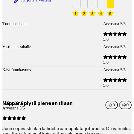
Kirjoita arvostelu
1
2
3
4
5
Tuotteen laatu
Arvosana 5/5
5,0
Vastinetta rahalle
Arvosana 5/5
5,0
Käyttömukavuus
Arvosana 5/5
5,0
Näppärä plytä pieneen tilaan
0
0
Arvosana 5/5
Juuri sopivasti tilaa kahdelle aamupalatarjottimelle. Oli valmiiksi
kasattu, ei tarvinnut kuin taittaa auki. Hyvä korkeus