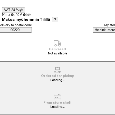
VAT 24 %
Price details
Hinta 64,99 €.
64
,
99
Maksa myöhemmin Tilillä
?
elect order method
elivery to postal code
My sto
Saatavuustiedot
00220
Helsinki store
Delivered
Not available
Ordered for pickup
Loading...
From store shelf
Loading...