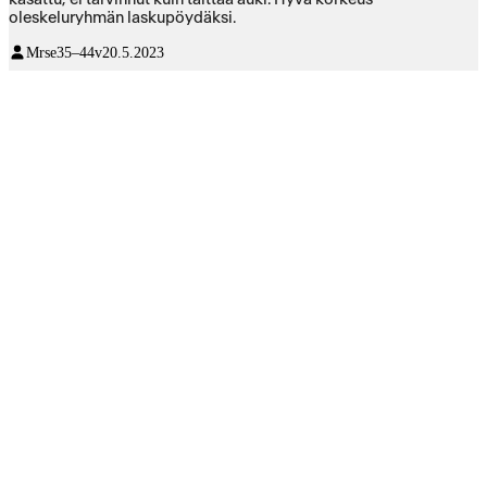
oleskeluryhmän laskupöydäksi.
Mrse
35–44v
20.5.2023