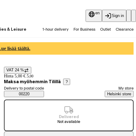
en
Sign in
ies & Leisure
1-hour delivery
For Business
Outlet
Clearance
Guides and articles
Vaihtokauppa
Services
Latest
e lisää täältä.
VAT 24 %
Price details
Hinta 5,00 €.
5
,
00
Maksa myöhemmin Tilillä
?
Select order method
Delivery to postal code
My store
Saatavuustiedot
00220
Helsinki store
Delivered
Not available