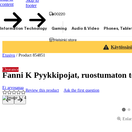
Skip to
content
footer
00220
Information Technology
Gaming
Audio & Video
Phones, Table
Helsinki store
Käytössäsi
Etusivu
/
Product 854851
Clearance
Fanni K Pyykkipojat, ruostumaton te
Ei arvosanaa
Review this product
Ask the first question
Product images and videos
Vie
View p
Enlar