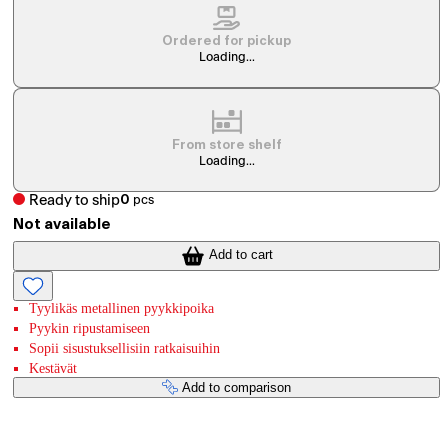
Ordered for pickup
Loading...
From store shelf
Loading...
Ready to ship
0
pcs
Not available
Add to cart
Tyylikäs metallinen pyykkipoika
Pyykin ripustamiseen
Sopii sisustuksellisiin ratkaisuihin
Kestävät
Add to comparison