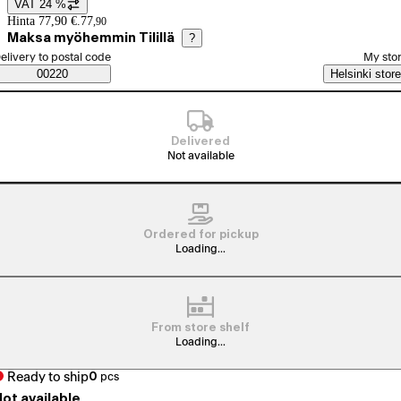
VAT 24 %
Price details
Hinta 77,90 €.
77
,
90
Maksa myöhemmin Tilillä
?
elect order method
elivery to postal code
My sto
Saatavuustiedot
00220
Helsinki store
Delivered
Not available
Ordered for pickup
Loading...
From store shelf
Loading...
Ready to ship
0
pcs
ot available