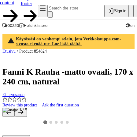
content
footer
Sign in
00220
Helsinki store
en
Käytössäsi on vanhempi selain, jota Verkkokauppa.com-
sivusto ei enää tue. Lue lisää täältä.
Etusivu
/
Product 854824
Fanni K Rauha -matto ovaali, 170 x
240 cm, natural
Ei arvosanaa
Review this product
Ask the first question
Product images and videos
View product image 2
View product image 3
View product image 4
View product image 5
View product image 1