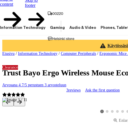
Skip to
content
footer
00220
Information Technology
Gaming
Audio & Video
Phones, Table
Helsinki store
Käytössäsi
Etusivu
/
Information Technology
/
Computer Peripherals
/
Ergonomic Mice 
Clearance
Trust Bayo Ergo Wireless Mouse Eco 
Arvosana 4.7/5 perustuen 3 arvosteluun
3
reviews
Ask the first question
Product images and videos
View product image 2
View product ima
View produ
View 
View product image 
Enlar