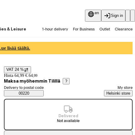
en
Sign in
ies & Leisure
1-hour delivery
For Business
Outlet
Clearance
Guides and articles
Vaihtokauppa
Services
Latest
e lisää täältä.
VAT 24 %
Price details
Hinta 64,99 €.
64
,
99
Maksa myöhemmin Tilillä
?
Select order method
Delivery to postal code
My store
Saatavuustiedot
00220
Helsinki store
Delivered
Not available