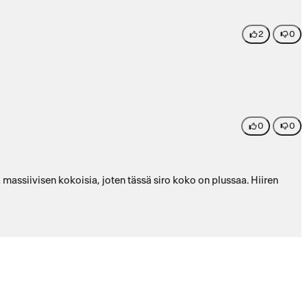
2
0
0
0
 massiivisen kokoisia, joten tässä siro koko on plussaa. Hiiren