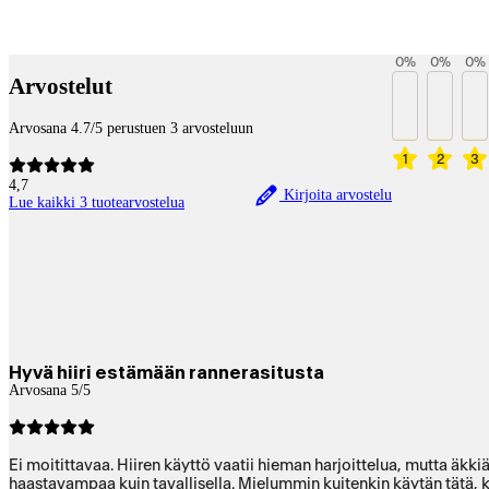
Payment services
0
%
0
%
0
%
Arvostelut
Arvosana 4.7/5 perustuen 3 arvosteluun
1
2
3
4,7
Kirjoita arvostelu
Lue kaikki 3 tuotearvostelua
Hyvä hiiri estämään rannerasitusta
Arvosana 5/5
Ei moitittavaa. Hiiren käyttö vaatii hieman harjoittelua, mutta äk
haastavampaa kuin tavallisella. Mielummin kuitenkin käytän tätä,