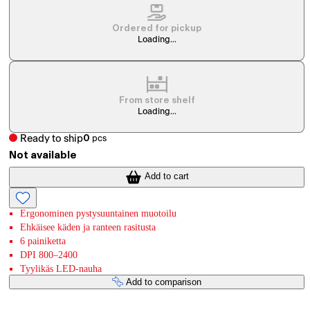
Ordered for pickup
Loading...
From store shelf
Loading...
Ready to ship
0
pcs
Not available
Add to cart
Ergonominen pystysuuntainen muotoilu
Ehkäisee käden ja ranteen rasitusta
6 painiketta
DPI 800–2400
Tyylikäs LED-nauha
Add to comparison