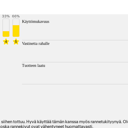
33
%
66
%
Käyttömukavuus
4
5
Vastinetta rahalle
Tuotteen laatu
kiä siihen tottuu. Hyvä käyttää tämän kanssa myös rannetukityynyä. 
 koska rannekivut ovat vähentyneet huomattavasti.