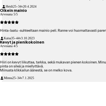
Heidi
25–34v
20.4.2024
Oikein mainio
Arvosana 5/5
Hinta-laatu -suhteeltaan mainio peli. Ranne voi huomattavasti par
Kaisa
35–44v
3.10.2023
Kevyt ja pienikokoinen
Arvosana 4/5
Hiiri on kevyt liikuttaa, tarkka, sekä mukavan pienen kokoinen. Minul
pinta on sileä ja miellyttävä.
Miinusta klikkailun äänestä, se on melko kova.
Minna
25–34v
7.1.2025