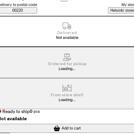
elect order method
elivery to postal code
My sto
Saatavuustiedot
00220
Helsinki store
Delivered
Not available
Ordered for pickup
Loading...
From store shelf
Loading...
Ready to ship
0
pcs
ot available
Add to cart