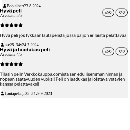
Bob albert
23.8.2024
Hyvä peli
0
0
Arvosana 5/5
Hyvä peli jos tykkään lautapelistä jossa paljon erilaista pelattavaa
ose
25–34v
24.7.2024
Hyvä ja laadukas peli
0
0
Arvosana 4/5
Tilasin pelin Verkkokauppa.comista sen edullisemman hinnan ja
nopean saatavuuden vuoksi! Peli on laadukas ja loistava ystävien
kanssa pelattavaksi!
Lautapelaaja
25–34v
9.9.2023