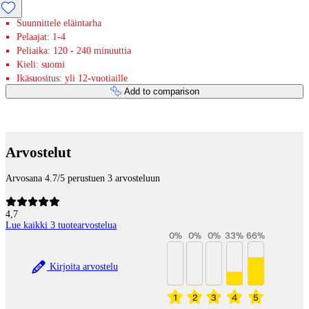
Suunnittele eläintarha
Pelaajat: 1-4
Peliaika: 120 - 240 minuuttia
Kieli: suomi
Ikäsuositus: yli 12-vuotiaille
Add to comparison
Payment services
Arvostelut
Arvosana 4.7/5 perustuen 3 arvosteluun
4,7
Lue kaikki 3 tuotearvostelua
0
%
0
%
0
%
33
%
66
%
Kirjoita arvostelu
1
2
3
4
5