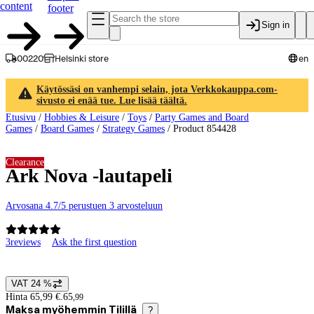
content
footer
Sign in
00220
Helsinki store
en
Käytössäsi on vanhempi selain, jota Verkkokauppa.com-
sivusto ei enää tue. Lue lisää täältä.
Etusivu
/
Hobbies & Leisure
/
Toys
/
Party Games and Board
Games
/
Board Games
/
Strategy Games
/
Product 854428
Clearance
Ark Nova -lautapeli
Arvosana 4.7/5 perustuen 3 arvosteluun
3
reviews
Ask the first question
Product images and videos
VAT 24 %
Price details
Hinta 65,99 €.
65
,
99
Maksa myöhemmin Tilillä
?