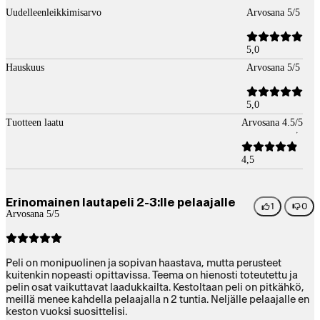
Uudelleenleikkimisarvo
Arvosana 5/5
5,0
Hauskuus
Arvosana 5/5
5,0
Tuotteen laatu
Arvosana 4.5/5
4,5
Erinomainen lautapeli 2-3:lle pelaajalle
1
0
Arvosana 5/5
Peli on monipuolinen ja sopivan haastava, mutta perusteet
kuitenkin nopeasti opittavissa. Teema on hienosti toteutettu ja
pelin osat vaikuttavat laadukkailta. Kestoltaan peli on pitkähkö,
meillä menee kahdella pelaajalla n 2 tuntia. Neljälle pelaajalle en
keston vuoksi suosittelisi.