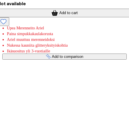
ot available
Add to cart
Upea Merenneito Ariel
Paina simpukkakaulakorusta
Ariel muuttuu merenneidoksi
Nukessa kauniita glitteryksityiskohtia
Ikäsuositus yli 3-vuotiaille
Add to comparison
Payment services