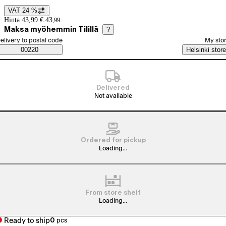
VAT 24 %
Price details
Hinta 43,99 €.
43
,
99
Maksa myöhemmin Tilillä
?
elect order method
elivery to postal code
My sto
Saatavuustiedot
00220
Helsinki store
Delivered
Not available
Ordered for pickup
Loading...
From store shelf
Loading...
Ready to ship
0
pcs