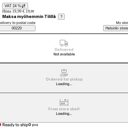
VAT 24 %
Price details
Hinta 19,99 €.
19
,
99
Maksa myöhemmin Tilillä
?
elect order method
elivery to postal code
My sto
Saatavuustiedot
00220
Helsinki store
Delivered
Not available
Ordered for pickup
Loading...
From store shelf
Loading...
Ready to ship
0
pcs