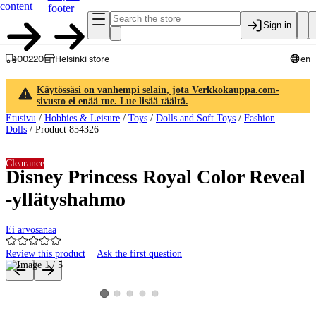
content
footer
Sign in
00220
Helsinki store
en
Käytössäsi on vanhempi selain, jota Verkkokauppa.com-
sivusto ei enää tue. Lue lisää täältä.
Etusivu
/
Hobbies & Leisure
/
Toys
/
Dolls and Soft Toys
/
Fashion
Dolls
/
Product 854326
Clearance
Disney Princess Royal Color Reveal
-yllätyshahmo
Ei arvosanaa
Review this product
Ask the first question
Product images and videos
View product image 2
View product image 3
View product image 4
View product image 5
View product image 1