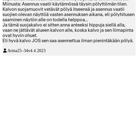
Miinusta: Asennus vaatii käytännössä täysin pölyttömän tilan.
Kalvon suojamuovit vetävät pölyä itseensä ja asennus vaatii
suojien olevan näyttöä vasten asennuksen aikana, eli pölyhitusen
saaminen näytön alle on todella helppoa...
Ja tämä suojakalvo ei sitten anna anteeksi hippuja siellä alla,
vaan ne jättävät alueen kalvon alle, koska kalvo ja sen liimapinta
ovat hyvin ohuet.
Eli hyvä kalvo JOS sen saa asennettua ilman pienintäkään pölyä.
Arma
25–34v
4.4.2023