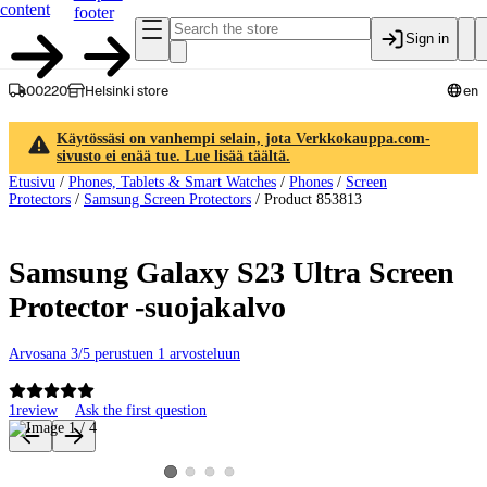
content
footer
Sign in
00220
Helsinki store
en
Käytössäsi on vanhempi selain, jota Verkkokauppa.com-
sivusto ei enää tue. Lue lisää täältä.
Etusivu
/
Phones, Tablets & Smart Watches
/
Phones
/
Screen
Protectors
/
Samsung Screen Protectors
/
Product 853813
Samsung Galaxy S23 Ultra Screen
Protector -suojakalvo
Arvosana 3/5 perustuen 1 arvosteluun
1
review
Ask the first question
Product images and videos
View product image 2
View product image 3
View product image 4
View product image 1