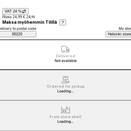
VAT 24 %
Price details
Hinta 24,99 €.
24
,
99
Maksa myöhemmin Tilillä
?
elect order method
elivery to postal code
My sto
Saatavuustiedot
00220
Helsinki store
Delivered
Not available
Ordered for pickup
Loading...
From store shelf
Loading...