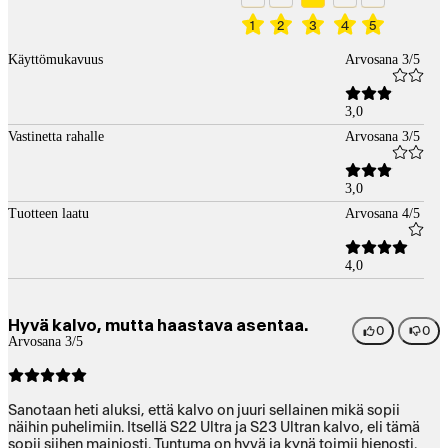
1
2
3
4
5
Käyttömukavuus
Arvosana 3/5
3,0
Vastinetta rahalle
Arvosana 3/5
3,0
Tuotteen laatu
Arvosana 4/5
4,0
Hyvä kalvo, mutta haastava asentaa.
0
0
Arvosana 3/5
Sanotaan heti aluksi, että kalvo on juuri sellainen mikä sopii
näihin puhelimiin. Itsellä S22 Ultra ja S23 Ultran kalvo, eli tämä
sopii siihen mainiosti. Tuntuma on hyvä ja kynä toimii hienosti.