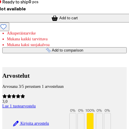
Ready to ship
0
pcs
ot available
Add to cart
Alkuperäistarvike
Mukana kaikki tarvittava
Mukana kaksi suojakalvoa
Add to comparison
Payment services
Arvostelut
Arvosana 3/5 perustuen 1 arvosteluun
3,0
Lue 1 tuotearvostelu
0
%
0
%
100
%
0
%
0
%
Kirjoita arvostelu