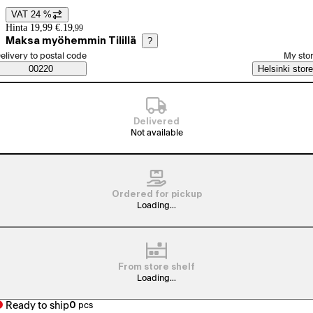
VAT 24 %
Price details
Hinta 19,99 €.
19
,
99
Maksa myöhemmin Tilillä
?
elect order method
elivery to postal code
My sto
Saatavuustiedot
00220
Helsinki store
Delivered
Not available
Ordered for pickup
Loading...
From store shelf
Loading...
Ready to ship
0
pcs