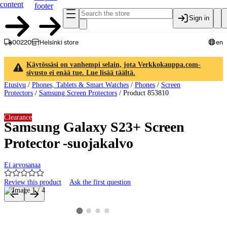
content
footer
Sign in
00220
Helsinki store
en
Käytössäsi on vanhempi selain, jota Verkkokauppa.com-
sivusto ei enää tue. Lue lisää täältä.
Etusivu
/
Phones, Tablets & Smart Watches
/
Phones
/
Screen
Protectors
/
Samsung Screen Protectors
/
Product 853810
Clearance
Samsung Galaxy S23+ Screen
Protector -suojakalvo
Ei arvosanaa
Review this product
Ask the first question
Product images and videos
View product image 2
View product image 3
View product image 4
View product image 1