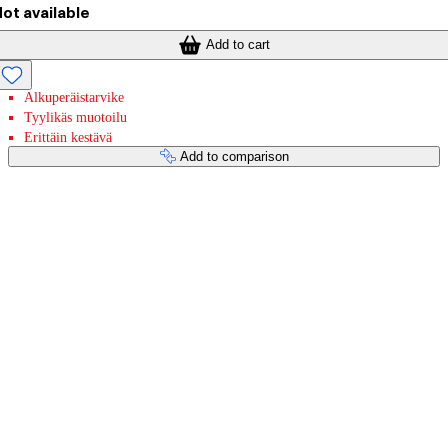
ot available
Add to cart
Alkuperäistarvike
Tyylikäs muotoilu
Erittäin kestävä
Add to comparison
Payment services