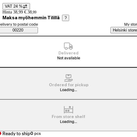
VAT 24 %
Price details
Hinta 38,99 €.
38
,
99
Maksa myöhemmin Tilillä
?
elect order method
elivery to postal code
My sto
Saatavuustiedot
00220
Helsinki store
Delivered
Not available
Ordered for pickup
Loading...
From store shelf
Loading...
Ready to ship
0
pcs