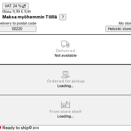
VAT 24 %
Price details
Hinta 9,99 €.
9
,
99
Maksa myöhemmin Tilillä
?
elect order method
elivery to postal code
My sto
Saatavuustiedot
00220
Helsinki store
Delivered
Not available
Ordered for pickup
Loading...
From store shelf
Loading...
Ready to ship
0
pcs