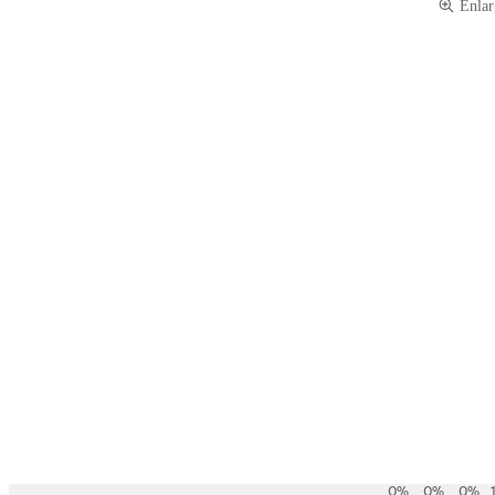
Enlar
Payment services
0
%
0
%
0
%