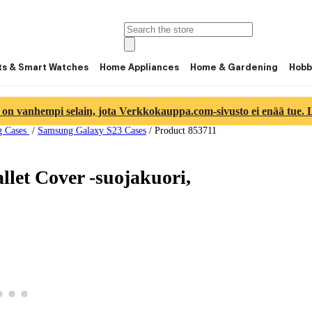
ts & Smart Watches
Home Appliances
Home & Gardening
Hobb
 on vanhempi selain, jota Verkkokauppa.com-sivusto ei enää tue. Lu
g Cases
/
Samsung Galaxy S23 Cases
/
Product 853711
let Cover -suojakuori,
product image 2
View product image 3
View product image 4
View product image 5
duct image 1