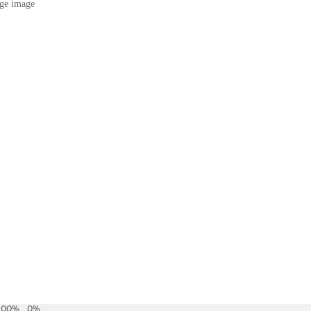
ge image
100
%
0
%