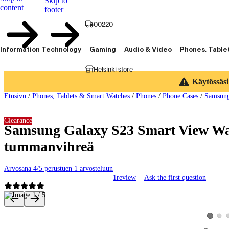
Skip to
content
footer
00220
Information Technology
Gaming
Audio & Video
Phones, Table
Helsinki store
Käytössäsi
Etusivu
/
Phones, Tablets & Smart Watches
/
Phones
/
Phone Cases
/
Samsun
Clearance
Samsung Galaxy S23 Smart View Wal
tummanvihreä
Arvosana 4/5 perustuen 1 arvosteluun
1
review
Ask the first question
Product images and videos
View 
View pro