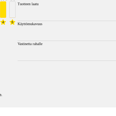
Tuotteen laatu
4
5
Käyttömukavuus
Vastinetta rahalle
e.