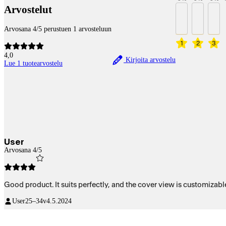
Arvostelut
Arvosana 4/5 perustuen 1 arvosteluun
1
2
3
4,0
Kirjoita arvostelu
Lue 1 tuotearvostelu
User
Arvosana 4/5
Good product. It suits perfectly, and the cover view is customizabl
User
25–34v
4.5.2024