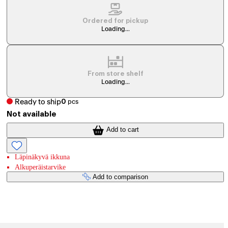
Ordered for pickup
Loading...
From store shelf
Loading...
Ready to ship
0
pcs
Not available
Add to cart
Läpinäkyvä ikkuna
Alkuperäistarvike
Add to comparison