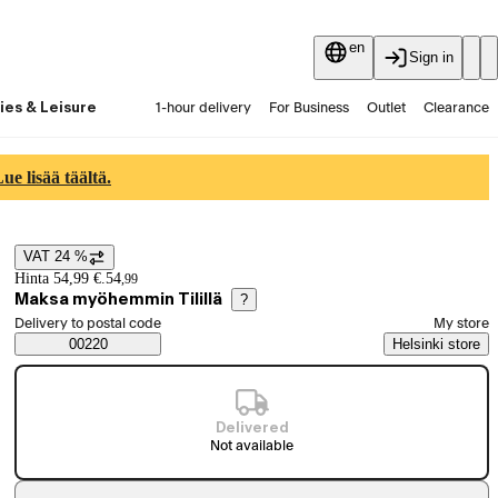
en
Sign in
ies & Leisure
1-hour delivery
For Business
Outlet
Clearance
Guides and articles
Vaihtokauppa
Services
Latest
e lisää täältä.
VAT 24 %
Price details
Hinta 54,99 €.
54
,
99
Maksa myöhemmin Tilillä
?
Select order method
Delivery to postal code
My store
Saatavuustiedot
00220
Helsinki store
Delivered
Not available