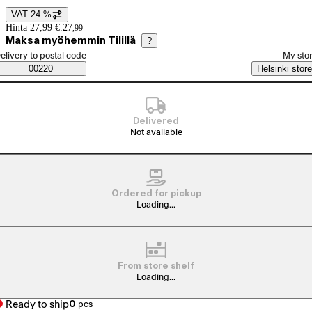
VAT 24 %
Price details
Hinta 27,99 €.
27
,
99
Maksa myöhemmin Tilillä
?
elect order method
elivery to postal code
My sto
Saatavuustiedot
00220
Helsinki store
Delivered
Not available
Ordered for pickup
Loading...
From store shelf
Loading...
Ready to ship
0
pcs