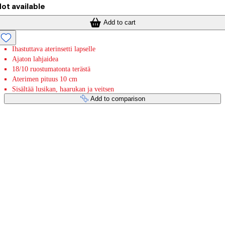
ot available
Add to cart
Ihastuttava aterinsetti lapselle
Ajaton lahjaidea
18/10 ruostumatonta terästä
Aterimen pituus 10 cm
Sisältää lusikan, haarukan ja veitsen
Add to comparison
Payment services