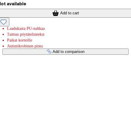
ot available
Add to cart
Laadukasta PU-nahkaa
Taittuu pöytätelineeksi
Paikat korteille
Antimikrobinen pinta
Add to comparison
Payment services