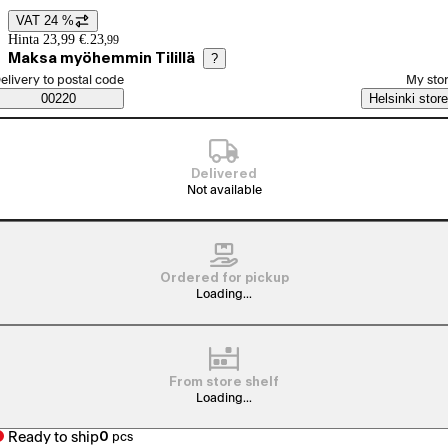
VAT 24 %
Price details
Hinta 23,99 €.
23
,
99
Maksa myöhemmin Tilillä
?
elect order method
elivery to postal code
My sto
Saatavuustiedot
00220
Helsinki store
Delivered
Not available
Ordered for pickup
Loading...
From store shelf
Loading...
Ready to ship
0
pcs