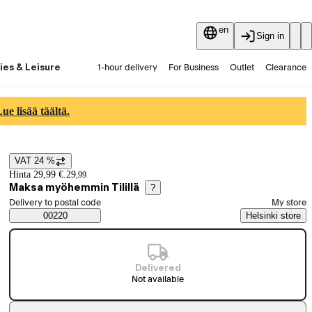
en
Sign in
ies & Leisure
1-hour delivery
For Business
Outlet
Clearance
Guides and articles
Vaihtokauppa
Services
Latest
e lisää täältä.
VAT 24 %
Price details
Hinta 29,99 €.
29
,
99
Maksa myöhemmin Tilillä
?
Select order method
Delivery to postal code
My store
Saatavuustiedot
00220
Helsinki store
Delivered
Not available