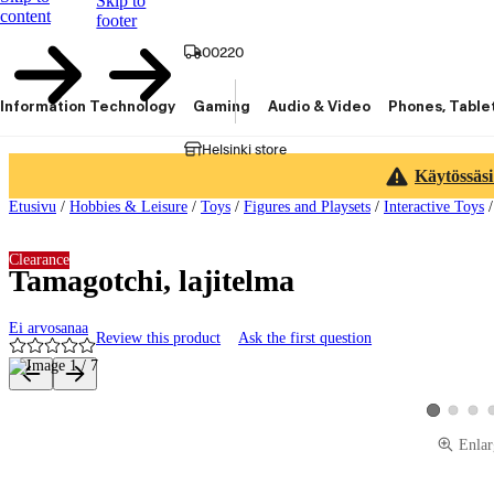
Skip to
content
footer
00220
Information Technology
Gaming
Audio & Video
Phones, Table
Helsinki store
Käytössäsi
Etusivu
/
Hobbies & Leisure
/
Toys
/
Figures and Playsets
/
Interactive Toys
Clearance
Tamagotchi, lajitelma
Ei arvosanaa
Review this product
Ask the first question
Product images and videos
View produ
View 
View produc
Enlar