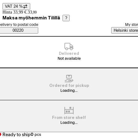
VAT 24 %
Price details
Hinta 33,99 €.
33
,
99
Maksa myöhemmin Tilillä
?
elect order method
elivery to postal code
My sto
Saatavuustiedot
00220
Helsinki store
Delivered
Not available
Ordered for pickup
Loading...
From store shelf
Loading...
Ready to ship
0
pcs