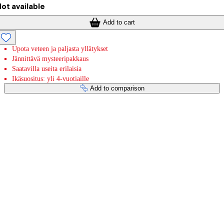
ot available
Add to cart
Upota veteen ja paljasta yllätykset
Jännittävä mysteeripakkaus
Saatavilla useita erilaisia
Ikäsuositus: yli 4-vuotiaille
Add to comparison
Payment services