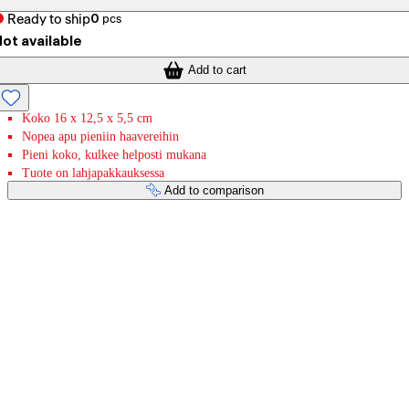
Ready to ship
0
pcs
ot available
Add to cart
Koko 16 x 12,5 x 5,5 cm
Nopea apu pieniin haavereihin
Pieni koko, kulkee helposti mukana
Tuote on lahjapakkauksessa
Add to comparison
Payment services