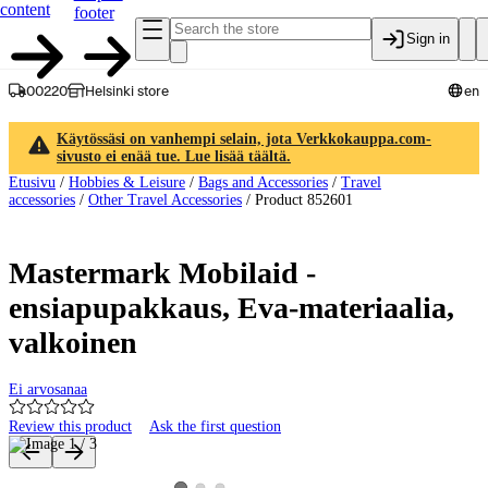
content
footer
Sign in
00220
Helsinki store
en
Käytössäsi on vanhempi selain, jota Verkkokauppa.com-
sivusto ei enää tue. Lue lisää täältä.
Etusivu
/
Hobbies & Leisure
/
Bags and Accessories
/
Travel
accessories
/
Other Travel Accessories
/
Product 852601
Mastermark Mobilaid -
ensiapupakkaus, Eva-materiaalia,
valkoinen
Ei arvosanaa
Review this product
Ask the first question
Product images and videos