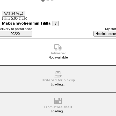
View product image 2
View product image 3
View product image 1
VAT 24 %
Price details
Hinta 5,00 €.
5
,
00
Maksa myöhemmin Tilillä
?
elect order method
elivery to postal code
My sto
Saatavuustiedot
00220
Helsinki store
Delivered
Not available
Ordered for pickup
Loading...
From store shelf
Loading...