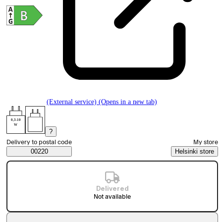
(External service) (Opens in a new tab)
0,3-10
W
?
Select order method
Delivery to postal code
My store
Saatavuustiedot
00220
Helsinki store
Delivered
Not available