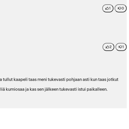
1
0
2
1
tullut kaapeli taas meni tukevasti pohjaan asti kun taas jotkut
iä kumiosaa ja kas sen jälkeen tukevasti istui paikalleen.