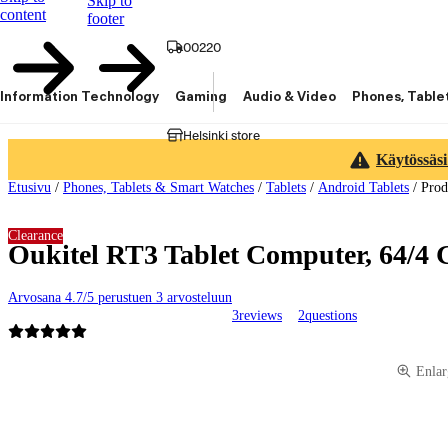
Skip to
content
footer
00220
Information Technology
Gaming
Audio & Video
Phones, Table
Helsinki store
Käytössäsi
Etusivu
/
Phones, Tablets & Smart Watches
/
Tablets
/
Android Tablets
/
Prod
Clearance
Oukitel RT3 Tablet Computer, 64/4 
Arvosana 4.7/5 perustuen 3 arvosteluun
3
reviews
2
questions
Product images and videos
Enlar