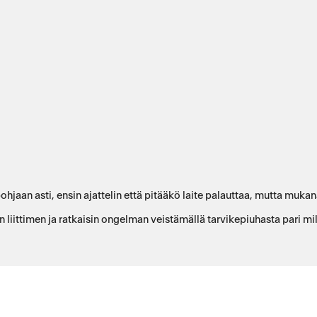
aan asti, ensin ajattelin että pitääkö laite palauttaa, mutta mukana 
liittimen ja ratkaisin ongelman veistämällä tarvikepiuhasta pari mill