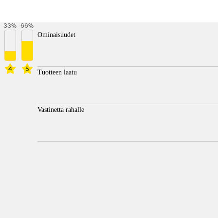
33
%
66
%
Ominaisuudet
4
5
Tuotteen laatu
Vastinetta rahalle