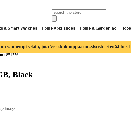
ts & Smart Watches
Home Appliances
Home & Gardening
Hobb
 on vanhempi selain, jota Verkkokauppa.com-sivusto ei enää tue. Lu
uct 851776
GB, Black
ge image