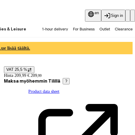
en
Sign in
ies & Leisure
1-hour delivery
For Business
Outlet
Clearance
Guides and articles
Vaihtokauppa
Services
Latest
e lisää täältä.
VAT 25,5 %
Price details
Hinta 209,99 €.
209
,
99
Maksa myöhemmin Tilillä
?
Product data sheet