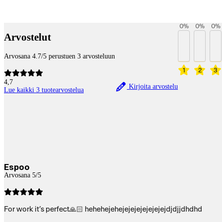
Payment services
0
%
0
%
0
%
Arvostelut
Arvosana 4.7/5 perustuen 3 arvosteluun
1
2
3
4,7
Kirjoita arvostelu
Lue kaikki 3 tuotearvostelua
Espoo
Arvosana 5/5
For work it’s perfect🙏🏻 hehehejehejejejejejejejejdjdjjdhdhd