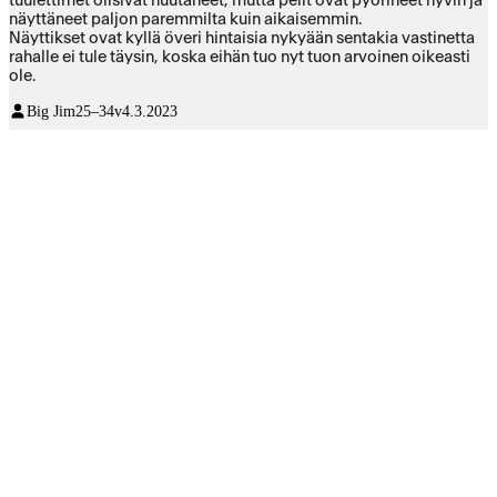
tuulettimet olisivat huutaneet, mutta pelit ovat pyörineet hyvin ja
näyttäneet paljon paremmilta kuin aikaisemmin.
Näyttikset ovat kyllä överi hintaisia nykyään sentakia vastinetta
rahalle ei tule täysin, koska eihän tuo nyt tuon arvoinen oikeasti
ole.
Big Jim
25–34v
4.3.2023