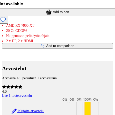
ot available
Add to cart
AMD RX 7900 XT
20 Gt GDDR6
Huipputason pelinäytönohjain
2 x DP, 2 x HDMI
Add to comparison
Payment services
Arvostelut
Arvosana 4/5 perustuen 1 arvosteluun
4,0
Lue 1 tuotearvostelu
0
%
0
%
0
%
100
%
0
%
Kirjoita arvostelu