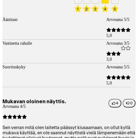
1
2
3
4
5
Äänitaso
Arvosana 5/5
5,0
Vastinetta rahalle
Arvosana 3/5
3,0
Suorituskyky
Arvosana 5/5
5,0
Mukavan oloinen näyttis.
4
0
Arvosana 4/5
Sen verran mitä olen laitetta päässyt kiusaamaan, on ollut kyllä
mukava käyttää, en ole saannut näyttistä vielä lämpenemään että