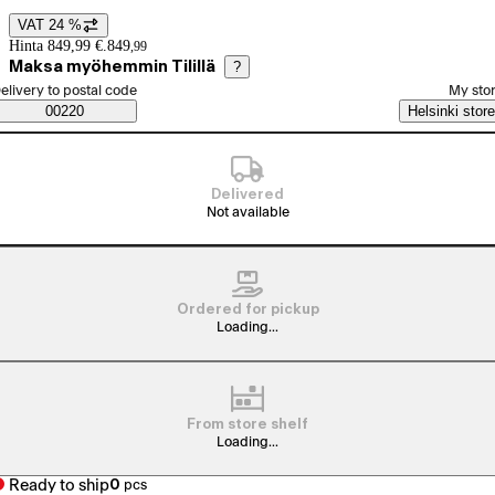
VAT 24 %
Price details
Hinta 849,99 €.
849
,
99
Maksa myöhemmin Tilillä
?
elect order method
elivery to postal code
My sto
Saatavuustiedot
00220
Helsinki store
Delivered
Not available
Ordered for pickup
Loading...
From store shelf
Loading...
Ready to ship
0
pcs