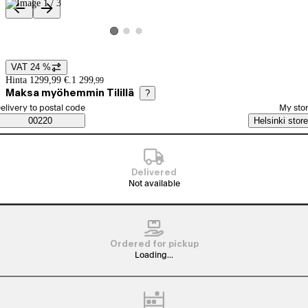
Product images and videos
View product image 2
View product image 3
View product image 1
VAT 24 %
Price details
Hinta 1299,99 €.
1 299
,
99
Maksa myöhemmin Tilillä
?
elect order method
elivery to postal code
My sto
Saatavuustiedot
00220
Helsinki store
Delivered
Not available
Ordered for pickup
Loading...