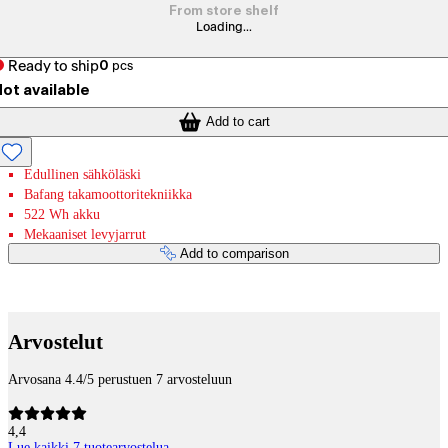
From store shelf
Loading...
Ready to ship
0
pcs
ot available
Add to cart
Edullinen sähköläski
Bafang takamoottoritekniikka
522 Wh akku
Mekaaniset levyjarrut
Add to comparison
Payment services
Arvostelut
Arvosana 4.4/5 perustuen 7 arvosteluun
4,4
Lue kaikki 7 tuotearvostelua