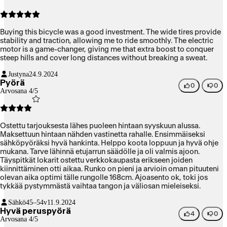
Buying this bicycle was a good investment. The wide tires provide
stability and traction, allowing me to ride smoothly. The electric
motor is a game-changer, giving me that extra boost to conquer
steep hills and cover long distances without breaking a sweat.
Justyna
24.9.2024
Pyörä
0
0
Arvosana 4/5
Ostettu tarjouksesta lähes puoleen hintaan syyskuun alussa.
Maksettuun hintaan nähden vastinetta rahalle. Ensimmäiseksi
sähköpyöräksi hyvä hankinta. Helppo koota loppuun ja hyvä ohje
mukana. Tarve lähinnä etujarrun säädölle ja oli valmis ajoon.
Täyspitkät lokarit ostettu verkkokaupasta erikseen joiden
kiinnittäminen otti aikaa. Runko on pieni ja arvioin oman pituuteni
olevan aika optimi tälle rungolle 168cm. Ajoasento ok, toki jos
tykkää pystymmästä vaihtaa tangon ja väliosan mieleiseksi.
Sähkö
45–54v
11.9.2024
Hyvä peruspyörä
4
0
Arvosana 4/5