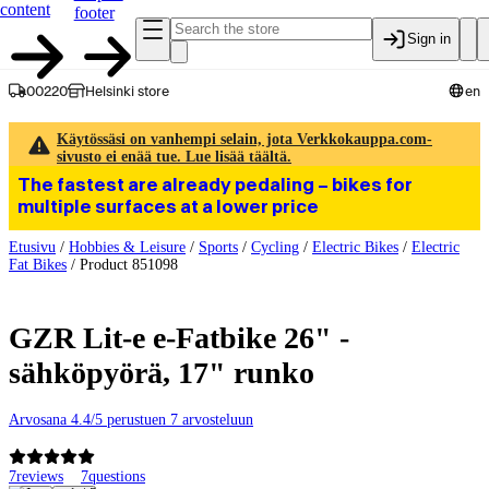
content
footer
Sign in
00220
Helsinki store
en
Käytössäsi on vanhempi selain, jota Verkkokauppa.com-
sivusto ei enää tue. Lue lisää täältä.
The fastest are already pedaling – bikes for
multiple surfaces at a lower price
Etusivu
/
Hobbies & Leisure
/
Sports
/
Cycling
/
Electric Bikes
/
Electric
Fat Bikes
/
Product 851098
GZR Lit-e e-Fatbike 26" -
sähköpyörä, 17" runko
Arvosana 4.4/5 perustuen 7 arvosteluun
7
reviews
7
questions