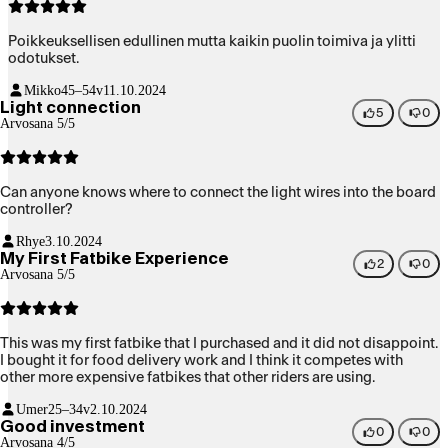
Poikkeuksellisen edullinen mutta kaikin puolin toimiva ja ylitti
odotukset.
Mikko
45–54v
11.10.2024
Light connection
5
0
Arvosana 5/5
Can anyone knows where to connect the light wires into the board
controller?
Rhye
3.10.2024
My First Fatbike Experience
2
0
Arvosana 5/5
This was my first fatbike that I purchased and it did not disappoint.
I bought it for food delivery work and I think it competes with
other more expensive fatbikes that other riders are using.
Umer
25–34v
2.10.2024
Good investment
0
0
Arvosana 4/5