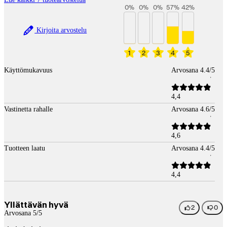
0
%
0
%
0
%
57
%
42
%
Kirjoita arvostelu
1
2
3
4
5
Käyttömukavuus
Arvosana 4.4/5
4,4
Vastinetta rahalle
Arvosana 4.6/5
4,6
Tuotteen laatu
Arvosana 4.4/5
4,4
Yllättävän hyvä
2
0
Arvosana 5/5