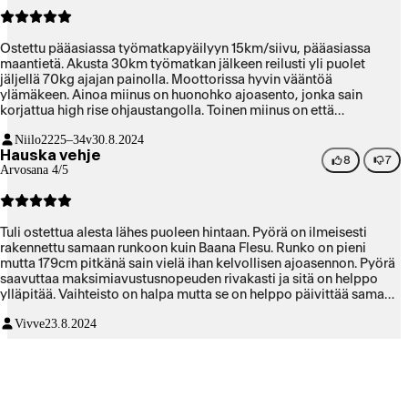
Ostettu pääasiassa työmatkapyäilyyn 15km/siivu, pääasiassa
maantietä. Akusta 30km työmatkan jälkeen reilusti yli puolet
jäljellä 70kg ajajan painolla. Moottorissa hyvin vääntöä
ylämäkeen. Ainoa miinus on huonohko ajoasento, jonka sain
korjattua high rise ohjaustangolla. Toinen miinus on että
nopeusrajoitinta ei saa muutettua vaikka ajotietokoneesta
Niilo22
25–34v
30.8.2024
kyseiseen asetukseen pääseekin käsiksi. Hyvä pyörä
Hauska vehje
tarjoushintaan.
8
7
Arvosana 4/5
Tuli ostettua alesta lähes puoleen hintaan. Pyörä on ilmeisesti
rakennettu samaan runkoon kuin Baana Flesu. Runko on pieni
mutta 179cm pitkänä sain vielä ihan kelvollisen ajoasennon. Pyörä
saavuttaa maksimiavustusnopeuden rivakasti ja sitä on helppo
ylläpitää. Vaihteisto on halpa mutta se on helppo päivittää samaan
vapaarattaaseen. Jarrut on hyvät mekaanisiksi. Kaikki johdot ovat
Vivve
23.8.2024
näkyvillä joten niille täytyy keksiä jonkinlaista suojaa. Kelpo ostos
alehintaan mutta ovh. on liian korkea pyörän ominaisuuksiin
nähden.