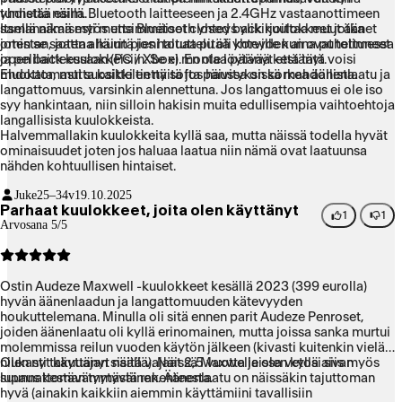
yhdistää esim. Bluetooth laitteeseen ja 2.4GHz vastaanottimeen
tunnetta näillä.
samanaikaisesti mutta Bluetooth yhteys ylikirjoittaa muut äänet
Itsellä nämä myös ensimmäiset closed back kuulokkeet jotka
joten se saattaa häiritä jos haluaa pitää yhteyden aina puhelimessa
omistan, joten alkuun pieni totuttelu oli korville kun ovat tottuneet
ja pelilaitteessaan (PC / Xbox). En ole löytänyt että tätä voisi
open back kuulokkeisiin. Se ei montaa päivää kestänyt.
muokata, mutta kaikki tietty softa päivityksissä mahdollista.
Ehdottomasti suosittelen näitä jos haussa on korkea äänenlaatu ja
langattomuus, varsinkin alennettuna. Jos langattomuus ei ole iso
syy hankintaan, niin silloin hakisin muita edullisempia vaihtoehtoja
langallisista kuulokkeista.
Halvemmallakin kuulokkeita kyllä saa, mutta näissä todella hyvät
ominaisuudet joten jos haluaa laatua niin nämä ovat laatuunsa
nähden kohtuullisen hintaiset.
Juke
25–34v
19.10.2025
Parhaat kuulokkeet, joita olen käyttänyt
1
1
Arvosana 5/5
Ostin Audeze Maxwell -kuulokkeet kesällä 2023 (399 eurolla)
hyvän äänenlaadun ja langattomuuden kätevyyden
houkuttelemana. Minulla oli sitä ennen parit Audeze Penroset,
joiden äänenlaatu oli kyllä erinomainen, mutta joissa sanka murtui
molemmissa reilun vuoden käytön jälkeen (kivasti kuitenkin vielä
niukasti takuuajan sisällä). Näissä Maxwelleissa vetosi siis myös
Olen nyt käyttänyt näitä vajaat 2,5 vuotta ja olen kyllä aivan
lupaus kestävämmästä rakenteesta.
suunnattoman tyytyväinen. Äänenlaatu on näissäkin tajuttoman
hyvä (ainakin kaikkiin aiemmin käyttämiini tavallisiin