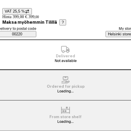
VAT 25,5 %
Price details
Hinta 399,00 €.
399
,
00
Maksa myöhemmin Tilillä
?
elect order method
elivery to postal code
My sto
Saatavuustiedot
00220
Helsinki store
Delivered
Not available
Ordered for pickup
Loading...
From store shelf
Loading...