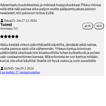
Äänenlaatu kuulokkeissa ja mikissä huippuluokkaa! Pikku miinus
siitä että nää painaa aika paljon mutta pääpanta jakaa painon
tasaisesti niin painoon tottuu kyllä.
Teksu
25–34v
27.12.2024
Toimii
10
0
Arvosana 5/5
Akku kestää viikon päivittäisellä käytölla, jämäkät eikä natise,
mutta painoa saisi olla vähemmän. Yhteys tuntuu toimivan
pätkimättä yksiössä niin bluetoothilla tvhen kytkettynä ja pchen
usb-vastaanottimen kanssa. Mikrofonista en voi kertoa mitään,
kun ei ole ollut käyttöä. Itselle oli hyvä ostos ja voin suositella
JiiiN
45–54v
29.2.2024
Lue kaikki 27 tuotearvostelua