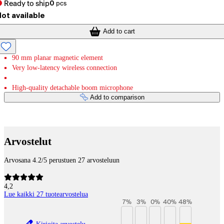
Ready to ship
0
pcs
ot available
Add to cart
90 mm planar magnetic element
Very low-latency wireless connection
High-quality detachable boom microphone
Add to comparison
Payment services
Arvostelut
Arvosana 4.2/5 perustuen 27 arvosteluun
4,2
Lue kaikki 27 tuotearvostelua
7
%
3
%
0
%
40
%
48
%