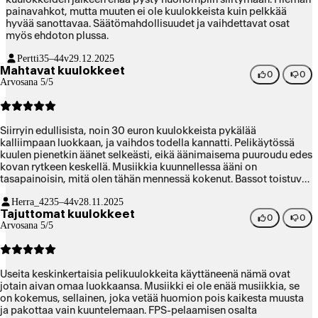
painavahkot, mutta muuten ei ole kuulokkeista kuin pelkkää
hyvää sanottavaa. Säätömahdollisuudet ja vaihdettavat osat
myös ehdoton plussa.
Pertti
35–44v
29.12.2025
Mahtavat kuulokkeet
0
0
Arvosana 5/5
Siirryin edullisista, noin 30 euron kuulokkeista pykälää
kalliimpaan luokkaan, ja vaihdos todella kannatti. Pelikäytössä
kuulen pienetkin äänet selkeästi, eikä äänimaisema puuroudu edes
kovan rytkeen keskellä. Musiikkia kuunnellessa ääni on
tasapainoisin, mitä olen tähän mennessä kokenut. Bassot toistuvat
hyvin, mutta eivät jyrää korkeampia ääniä alleen. Kuulokkeiden
Herra_42
35–44v
28.11.2025
painoa ei kannata säikähtää. Vaikka ne ovat hieman raskaat, ne on
Tajuttomat kuulokkeet
tasapainotettu niin hyvin, ettei painoa päässä huomaa.
0
0
Arvosana 5/5
Useita keskinkertaisia pelikuulokkeita käyttäneenä nämä ovat
jotain aivan omaa luokkaansa. Musiikki ei ole enää musiikkia, se
on kokemus, sellainen, joka vetää huomion pois kaikesta muusta
ja pakottaa vain kuuntelemaan. FPS-pelaamisen osalta