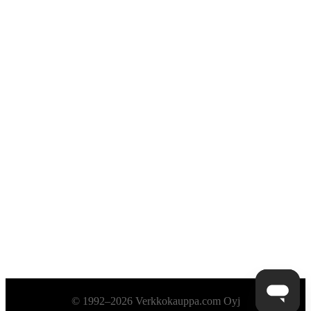
Alatunniste
© 1992–2026 Verkkokauppa.com Oyj