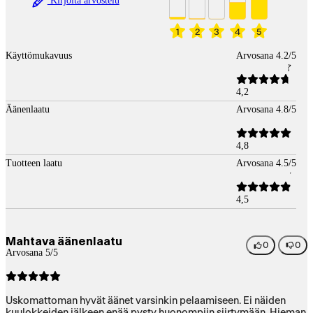
Kirjoita arvostelu
1
2
3
4
5
Käyttömukavuus
Arvosana 4.2/5
4,2
Äänenlaatu
Arvosana 4.8/5
4,8
Tuotteen laatu
Arvosana 4.5/5
4,5
Mahtava äänenlaatu
0
0
Arvosana 5/5
Uskomattoman hyvät äänet varsinkin pelaamiseen. Ei näiden
kuulokkeiden jälkeen enää pysty huonompiin siirtymään. Hieman