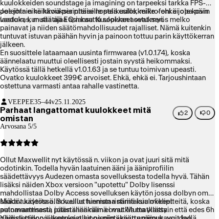
kuulokkeiden soundstage ja imagining on tarpeeksi tarkka FPS-
peleihin eikä häviä perinteiselle pelikuulokkeille - ehkä jopa päin
Jos jotain heikkouksia pitäisi nostaa esille, mikrofoni ei ole kovin
vastoin, kun säätää EQ:n kautta sopivan asetuksen.
laadukas, mutta ajaa asiansa. Kuulokkeet ovat myös melko
painavat ja niiden säätömahdollisuudet rajalliset. Nämä kuitenkin
tuntuvat istuvan päähän hyvin ja painoon tottuu parin käyttökerran
jälkeen.
En suosittele lataamaan uusinta firmwarea (v1.0.1.74), koska
äännelaatu muuttui oleellisesti jostain syystä heikommaksi.
Käytössä tällä hetkellä v1.0.1.63 ja se tuntuu toimivan upeasti.
Ovatko kuulokkeet 399€ arvoiset. Ehkä, ehkä ei. Tarjoushintaan
ostettuna varmasti antaa rahalle vastinetta.
VEEPEE
35–44v
25.11.2025
Parhaat langattomat kuulokkeet mitä
2
0
omistan
Arvosana 5/5
Ollut Maxwellit nyt käytössä n. viikon ja ovat juuri sitä mitä
odotinkin. Todella hyvän laatuinen ääni ja ääniprofiilin
säädettävyys Audezen omasta sovelluksesta todella hyvä. Tähän
lisäksi näiden Xbox versioon "upotettu" Dolby lisenssi
mahdollistaa Dolby Access sovelluksen käytön jossa dolbyn omat
säädöt käytössä. Sovellus tunnistaa nämä kuulokkeet
Mukavuudesta olin kuullut hieman ristiriitaisia mielipiteitä, koska
automaattisesti, joten siinäkään ei mutkia matkassa.
painavammasta päästähän nämä ovat. Mutta yllättyin että edes 6h
Yhdistettävyys asetukset ainoa niin sanottu miinus, voit kyllä
päässä pidon jälkeen ei ollut pienintäkään epämukavuuden