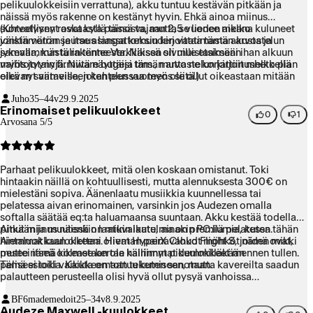
pelikuulokkeisiin verrattuna), akku tuntuu kestävän pitkään ja
näissä myös rakenne on kestänyt hyvin. Ehkä ainoa miinus
suhteellisen raskaasta painosta, mutta se lienee melko
(Korvatyynyt ovat kyllä tässä vajaan 2,5 vuoden aikana kuluneet
väistämätön seuraus langattomuuden vaatimasta akusta ja
jonkin verran ja itse asiassa keksin kirjoittaa tämän arvostelun
jykevämmästä rakenteesta. Näissä oli muistaakseni ihan alkuun
samalla, kun tulin tänne Verkkiksen sivuille etsimään
myös jotain firmware bugeja tms., mutta ne korjattiin melko pian
vaihtotyynyjä. Niitä näyttäisi tämän arvostelun kirjoitushetkellä
eikä nyt viimeiseen kahteen vuoteen ole ollut oikeastaan mitään
olevan saatavilla, joten plussaa myös siitä.)
ongelmia.
Juho
35–44v
29.9.2025
Erinomaiset pelikuulokkeet
0
1
Arvosana 5/5
Parhaat pelikuulokkeet, mitä olen koskaan omistanut. Toki
hintaakin näillä on kohtuullisesti, mutta alennuksesta 300€ on
mielestäni sopiva. Äänenlaatu musiikkia kuunnellessa tai
pelatessa aivan erinomainen, varsinkin jos Audezen omalla
softalla säätää eq:ta haluamaansa suuntaan. Akku kestää todella
pitkään ja muutenkin laatuvaikutelma on premiumia, kuten tähän
Ainut miinus näissä on mikin laatu, ainakin PC:llä pelatessa.
hintaluokkaan olettaa. Hieman painavahkot möhköt nämä ovat,
Aiemmat kuulokkeeni olivat HyperX Cloud Flight S, joiden mikki
muttei itseä oikeastaan ole häirinnyt pidemmilläkään
pesee nämä kolmee kertaa kalliimmat kuulokkeet mennen tullen.
pelisessioilla. Kaikkeen tottuu kuten sanotaan.
Tämä ei toki vaikuta omaan tekemiseen, mutta kavereilta saadun
palautteen perusteella olisi hyvä ollut pysyä vanhoissa
kuulokkeissa. Hyvin puheesta saa selvää eikä iso ongelma ole,
BF6mademedoit
25–34v
8.9.2025
mutta mielestäni mainittava asia. Joka tapauksessa en kadu
Audeze Maxwell -kuulokkeet
ostostani, vaan suosittelen myös muille