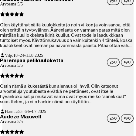
0
0
Arvosana 5/5
Olen käyttänyt näitä kuulokkeita jo noin viikon ja voin sanoa, että
olen erittäin tyytyväinen. Äänenlaatu on varmaan paras mitä olen
mistään kuullokkeista ikinä kuullut. Ovat todella laadukkkaan
tuntoiset myös. Käyttömukavuus on vain kuitenkin 4 tähteä, koska
kuulokkeet ovat hieman painavammasta päästä. Pitää ottaa vähän
väliä pois päästä. Olen kyllä jo melkein tottunut kuulokkeiden
Viljo
18–24v
11.8.2025
painoon. Langaton signaali myös yltää todella pitkälle ja voi
Parempaa pelikuuloketta
vaikka käydä talon toisessa päässä ilman, että äänentoisto lakkaa.
0
0
Arvosana 5/5
Ostin nämä alkukesästä kun alennus oli hyvä. Olin katsonut
arvosteluja youtubesta eivätkä ne pettäneet , ovat itselle
hyvänkokoiset ja mukavat nämä ovat myös melko "äänekkäät"
suosittelen , ja niin hankin nämä pc käyttöön...
Harmaa
55–64v
4.7.2025
Audeze Maxwell
0
0
Arvosana 5/5