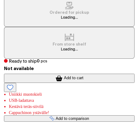
Ordered for pickup
Loading...
From store shelf
Loading...
Ready to ship
0
pcs
Not available
Add to cart
Uniikki muotokieli
USB-ladattava
Kestävä teräs-siivilä
Cappuchinon ystävälle!
Add to comparison