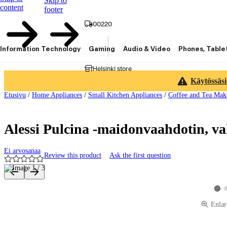
Skip to
content
footer
00220
Information Technology
Gaming
Audio & Video
Phones, Table
Helsinki store
Käytössäsi
Etusivu
/
Home Appliances
/
Small Kitchen Appliances
/
Coffee and Tea Mak
Alessi Pulcina -maidonvaahdotin, va
Ei arvosanaa
Review this product
Ask the first question
Product images and videos
View
Enlar