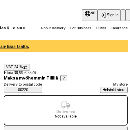
en
Sign in
ies & Leisure
1-hour delivery
For Business
Outlet
Clearance
Guides and articles
Vaihtokauppa
Services
Latest
e lisää täältä.
VAT 24 %
Price details
Hinta 38,99 €.
38
,
99
Maksa myöhemmin Tilillä
?
Select order method
Delivery to postal code
My store
Saatavuustiedot
00220
Helsinki store
Delivered
Not available