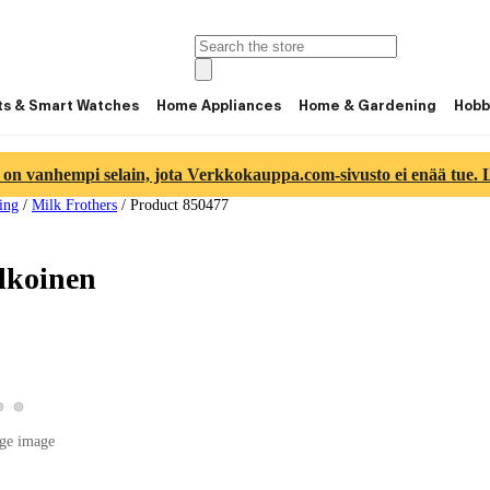
ts & Smart Watches
Home Appliances
Home & Gardening
Hobb
 on vanhempi selain, jota Verkkokauppa.com-sivusto ei enää tue. Lu
ing
/
Milk Frothers
/
Product 850477
lkoinen
View product image 2
View product image 3
 product image 1
ge image