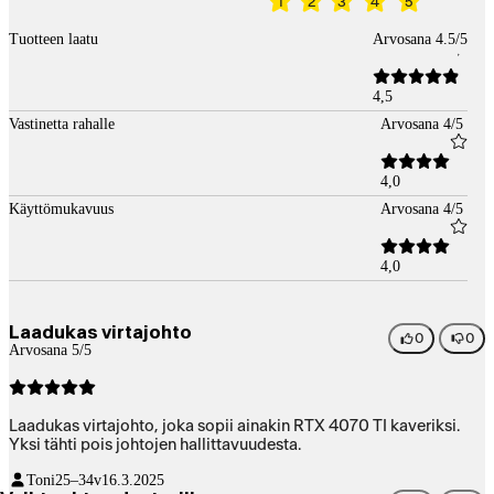
1
2
3
4
5
Tuotteen laatu
Arvosana 4.5/5
4,5
Vastinetta rahalle
Arvosana 4/5
4,0
Käyttömukavuus
Arvosana 4/5
4,0
Laadukas virtajohto
0
0
Arvosana 5/5
Laadukas virtajohto, joka sopii ainakin RTX 4070 TI kaveriksi.
Yksi tähti pois johtojen hallittavuudesta.
Toni
25–34v
16.3.2025