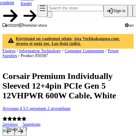
content
footer
Sign in
00220
Helsinki store
en
Käytössäsi on vanhempi selain, jota Verkkokauppa.com-
sivusto ei enää tue. Lue lisää täältä.
Etusivu
/
Information Technology
/
Computer Components
/
Power
Supplies
/
Product 850387
Corsair Premium Individually
Sleeved 12+4pin PCIe Gen 5
12VHPWR 600W Cable, White
Arvosana 4.5/5 perustuen 2 arvosteluun
2
reviews
5
questions
Product images and videos