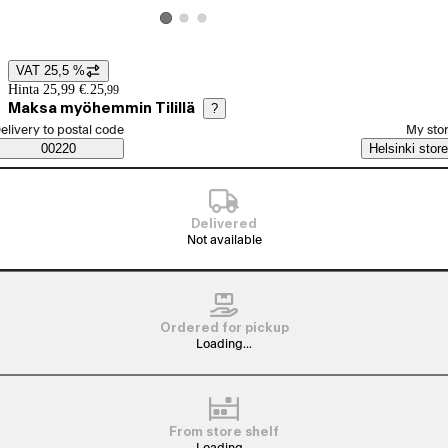
View product image 2
View product image 3
View product image 1
VAT 25,5 %
Price details
Hinta 25,99 €.
25
,
99
Maksa myöhemmin Tilillä
?
elect order method
elivery to postal code
My sto
Saatavuustiedot
00220
Helsinki store
Delivered
Not available
Ordered for pickup
Loading...
From store shelf