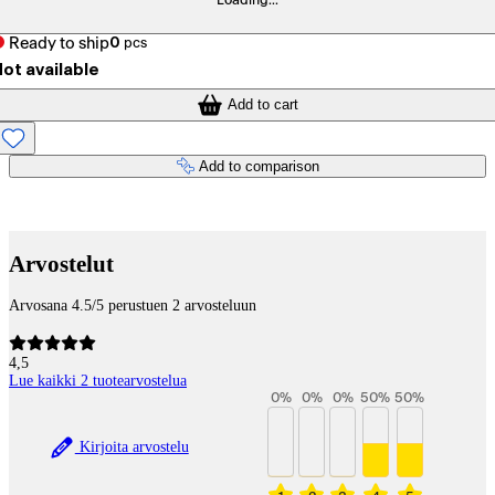
Loading...
Ready to ship
0
pcs
ot available
Add to cart
Add to comparison
Payment services
Arvostelut
Arvosana 4.5/5 perustuen 2 arvosteluun
4,5
Lue kaikki 2 tuotearvostelua
0
%
0
%
0
%
50
%
50
%
Kirjoita arvostelu