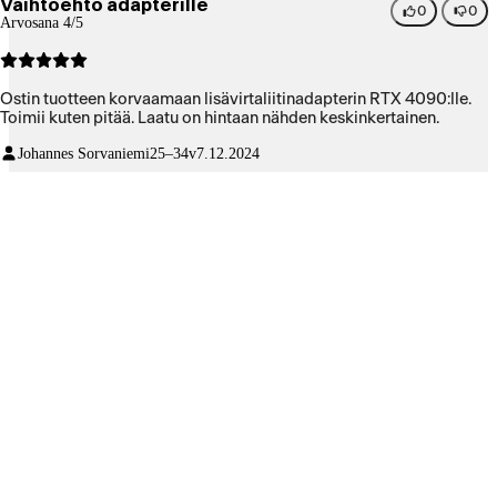
Vaihtoehto adapterille
0
0
Arvosana 4/5
Ostin tuotteen korvaamaan lisävirtaliitinadapterin RTX 4090:lle.
Toimii kuten pitää. Laatu on hintaan nähden keskinkertainen.
Johannes Sorvaniemi
25–34v
7.12.2024