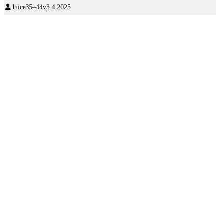
Juice
35–44v
3.4.2025