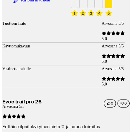
Kirjoita arvostelu
1
2
3
4
5
Tuotteen laatu
Arvosana 5/5
5,0
Käyttömukavuus
Arvosana 5/5
5,0
Vastinetta rahalle
Arvosana 5/5
5,0
Evoc trail pro 26
0
0
Arvosana 5/5
Erittäin kilpailukykyinen hinta 🫶 ja nopea toimitus