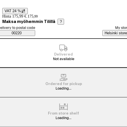
VAT 24 %
Price details
Hinta 175,99 €.
175
,
99
Maksa myöhemmin Tilillä
?
elect order method
elivery to postal code
My sto
Saatavuustiedot
00220
Helsinki store
Delivered
Not available
Ordered for pickup
Loading...
From store shelf
Loading...