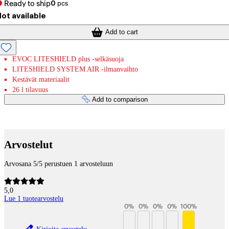
Ready to ship
0
pcs
ot available
Add to cart
EVOC LITESHIELD plus -selkäsuoja
LITESHIELD SYSTEM AIR -ilmanvaihto
Kestävät materiaalit
26 l tilavuus
Add to comparison
Payment services
Arvostelut
Arvosana 5/5 perustuen 1 arvosteluun
5,0
Lue 1 tuotearvostelu
0
%
0
%
0
%
0
%
100
%