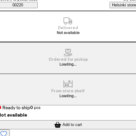
Saatavuustiedot
00220
Helsinki store
Delivered
Not available
Ordered for pickup
Loading...
From store shelf
Loading...
Ready to ship
0
pcs
ot available
Add to cart