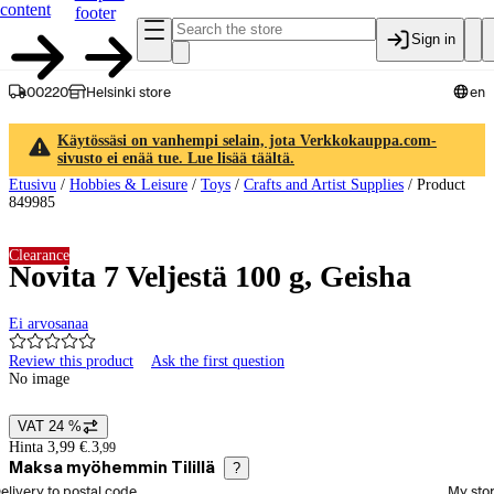
content
footer
Sign in
00220
Helsinki store
en
Käytössäsi on vanhempi selain, jota Verkkokauppa.com-
sivusto ei enää tue. Lue lisää täältä.
Etusivu
/
Hobbies & Leisure
/
Toys
/
Crafts and Artist Supplies
/
Product
849985
Clearance
Novita 7 Veljestä 100 g, Geisha
Ei arvosanaa
Review this product
Ask the first question
No image
VAT 24 %
Price details
Hinta 3,99 €.
3
,
99
Maksa myöhemmin Tilillä
?
elect order method
elivery to postal code
My sto