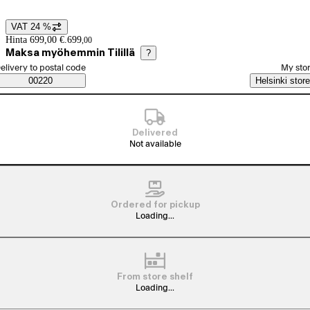
VAT 24 %
Price details
Hinta 699,00 €.
699
,
00
Maksa myöhemmin Tilillä
?
elect order method
elivery to postal code
My sto
Saatavuustiedot
00220
Helsinki store
Delivered
Not available
Ordered for pickup
Loading...
From store shelf
Loading...