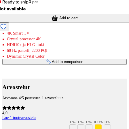
Ready to ship
0
pcs
ot available
Add to cart
4K Smart TV
Crystal processor 4K
HDR10+ ja HLG -tuki
60 Hz paneeli, 2200 PQI
Dynamic Crystal Color
Add to comparison
Payment services
Arvostelut
Arvosana 4/5 perustuen 1 arvosteluun
4,0
Lue 1 tuotearvostelu
0
%
0
%
0
%
100
%
0
%