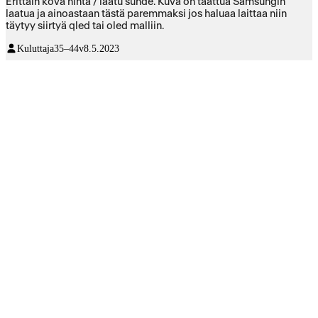
Erittäin kova hinta / laatu suhde. Kuva on taattua Samsungin
laatua ja ainoastaan tästä paremmaksi jos haluaa laittaa niin
täytyy siirtyä qled tai oled malliin.
Kuluttaja
35–44v
8.5.2023