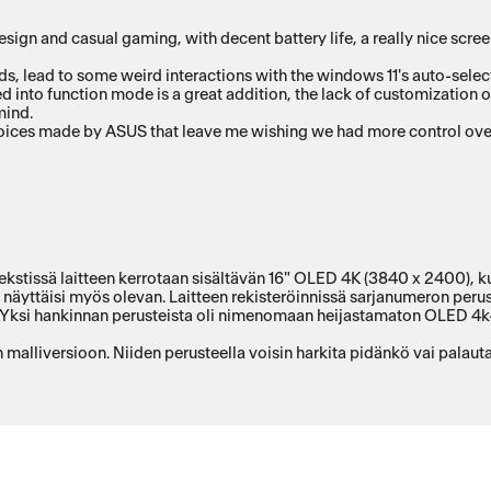
esign and casual gaming, with decent battery life, a really nice scree
d into function mode is a great addition, the lack of customization of
mind.
ices made by ASUS that leave me wishing we had more control over
ssä laitteen kerrotaan sisältävän 16" OLED 4K (3840 x 2400), kuv
näyttäisi myös olevan. Laitteen rekisteröinnissä sarjanumeron perus
ksi hankinnan perusteista oli nimenomaan heijastamaton OLED 4k-näy
malliversioon. Niiden perusteella voisin harkita pidänkö vai palauta