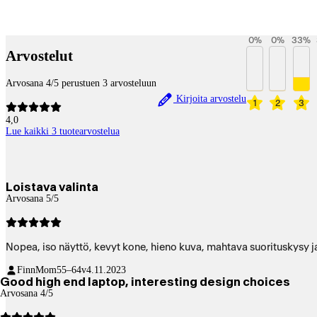
Payment services
0
%
0
%
33
%
Arvostelut
Arvosana 4/5 perustuen 3 arvosteluun
Kirjoita arvostelu
1
2
3
4,0
Lue kaikki 3 tuotearvostelua
Loistava valinta
Arvosana 5/5
Nopea, iso näyttö, kevyt kone, hieno kuva, mahtava suorituskysy ja
FinnMom
55–64v
4.11.2023
Good high end laptop, interesting design choices
Arvosana 4/5