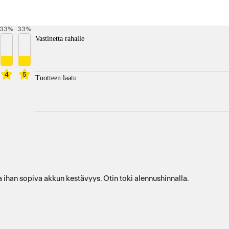
33
%
33
%
Vastinetta rahalle
4
5
Tuotteen laatu
 ihan sopiva akkun kestävyys. Otin toki alennushinnalla.