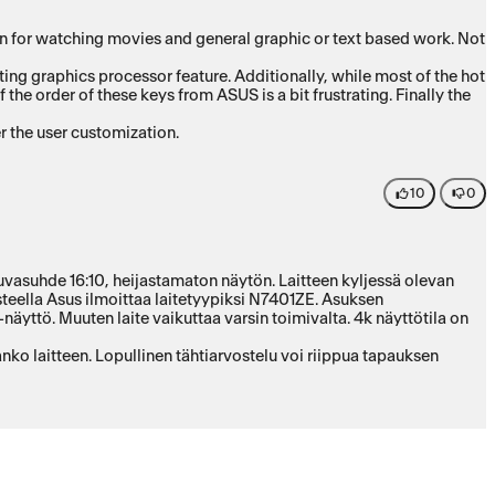
n for watching movies and general graphic or text based work. Not
 the order of these keys from ASUS is a bit frustrating. Finally the
 the user customization.
10
0
asuhde 16:10, heijastamaton näytön. Laitteen kyljessä olevan
teella Asus ilmoittaa laitetyypiksi N7401ZE. Asuksen
ttö. Muuten laite vaikuttaa varsin toimivalta. 4k näyttötila on
nko laitteen. Lopullinen tähtiarvostelu voi riippua tapauksen