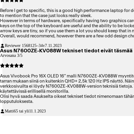
Before I get to specific, this is a good high performance laptop for d
to mention that the case just looks really sleek.
However in terms of hardware, specifically having two graphics cards, lead to some weird interactions with the windows 11's auto-selecting graphics processor feature. Additionally, while most of the hot
keys on the top of the keyboard are useful and the ability to be locke
arrow keys are tiny, so if you use them a lot you should keep that in 
Overall, would recommend, however there are a few odd design cho
Reviewer 15681
25–34v
7.11.2023
Asus N7600ZE-KV088W tekniset tiedot eivät täsmää
Arvosana 3/5
Asus Vivobook Pro 16X OLED 16” malli N7600ZE-KV088W myyntiteksti
tarran mukaan siinä on kuitenkin QHD+ 2,5k 120 Hz IPS näyttö. Näin 
verkkosivuilta ei löydy N7600ZE-KV088W-version teknisiä tietoja. Y
käytettävissä erillisellä monitorilla.
Olisi hyvä saada Asukselta oikeat tekniset tiedot nimenomaan tähän 
lopputuloksesta.
Matti
65 tai yli
11.1.2023