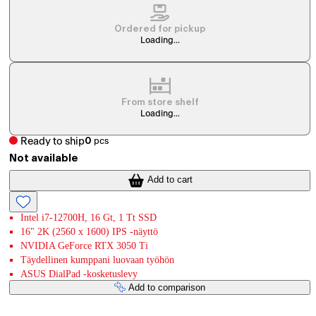
Ordered for pickup
Loading...
From store shelf
Loading...
Ready to ship
0
pcs
Not available
Add to cart
Intel i7-12700H, 16 Gt, 1 Tt SSD
16" 2K (2560 x 1600) IPS -näyttö
NVIDIA GeForce RTX 3050 Ti
Täydellinen kumppani luovaan työhön
ASUS DialPad -kosketuslevy
Add to comparison