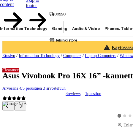
Skip to
content
footer
00220
Information Technology
Gaming
Audio & Video
Phones, Table
Helsinki store
Käytössäsi
Etusivu
/
Information Technology
/
Computers
/
Laptop Computers
/
Window
Clearance
Asus Vivobook Pro 16X 16” -kanne
Arvosana 4/5 perustuen 3 arvosteluun
3
reviews
1
question
Product images and videos
View pro
Vie
View prod
Enlar