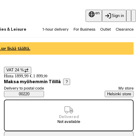
en
Sign in
ies & Leisure
1-hour delivery
For Business
Outlet
Clearance
Guides and articles
Vaihtokauppa
Services
Latest
e lisää täältä.
VAT 24 %
Price details
Hinta 1899,99 €.
1 899
,
99
Maksa myöhemmin Tilillä
?
Select order method
Delivery to postal code
My store
Saatavuustiedot
00220
Helsinki store
Delivered
Not available