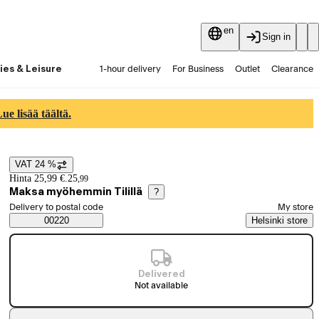
en
Sign in
ies & Leisure
1-hour delivery
For Business
Outlet
Clearance
Guides and articles
Vaihtokauppa
Services
Latest
e lisää täältä.
VAT 24 %
Price details
Hinta 25,99 €.
25
,
99
Maksa myöhemmin Tilillä
?
Select order method
Delivery to postal code
My store
Saatavuustiedot
00220
Helsinki store
Delivered
Not available