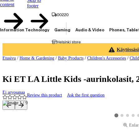
Skip to
content
footer
00220
Information Technology
Gaming
Audio & Video
Phones, Table
Helsinki store
Käytössäsi
Etusivu
/
Home & Gardening
/
Baby Products
/
Children's Accessories
/
Child
Ki ET LA Little Kids -aurinkolasit, 
Ei arvosanaa
Review this product
Ask the first question
Product images and videos
View product ima
View produ
View 
View product im
Enlar