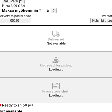
VAT 24 %
Price details
Hinta 6,99 €.
6
,
99
Maksa myöhemmin Tilillä
?
elect order method
elivery to postal code
My sto
Saatavuustiedot
00220
Helsinki store
Delivered
Not available
Ordered for pickup
Loading...
From store shelf
Loading...
Ready to ship
0
pcs
ot available