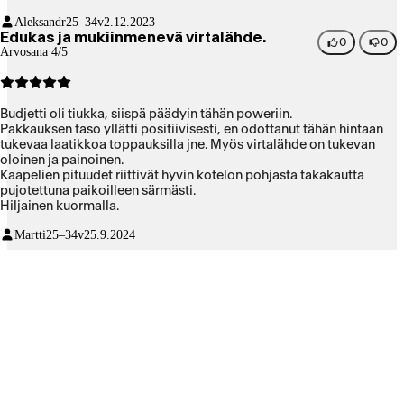
Aleksandr
25–34v
2.12.2023
Edukas ja mukiinmenevä virtalähde.
0
0
Arvosana 4/5
Budjetti oli tiukka, siispä päädyin tähän poweriin.
Pakkauksen taso yllätti positiivisesti, en odottanut tähän hintaan
tukevaa laatikkoa toppauksilla jne. Myös virtalähde on tukevan
oloinen ja painoinen.
Kaapelien pituudet riittivät hyvin kotelon pohjasta takakautta
pujotettuna paikoilleen särmästi.
Hiljainen kuormalla.
Martti
25–34v
25.9.2024