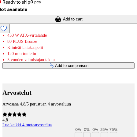
Ready to ship
0
pcs
ot available
Add to cart
450 W ATX-virtalähde
80 PLUS Bronze
Kiinteät lattakaapelit
120 mm tuuletin
5 vuoden valmistajan takuu
Add to comparison
Payment services
Arvostelut
Arvosana 4.8/5 perustuen 4 arvosteluun
4,8
Lue kaikki 4 tuotearvostelua
0
%
0
%
0
%
25
%
75
%