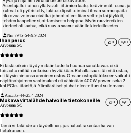
Hyvä ja hiljainen virtalähde peruskäyttöön.
Asentajalle iloinen yllätys oli liittimien laatu, terävimmät reunat ja
kulmat oli pyöristetty, lukitusklipsit toimivat ilman sormenpäitä
rikkovaa voimaa eivätkä johdot olleet liian velttoja tai jäykkiä,
tehden kaapelien sijoittamisesta helppoa. Myös ruuvinreikien
kierteet oli laatua, eikä ruuvia saanut väärille kierteille edes
yrittämällä.
Nm 79
45–54v
9.9.2024
Ihan perus
0
0
Arvosana 5/5
Ei tästä oikein löydy mitään todella huonoa sanottavaa, eikä
toisaalta mitään erikoisen hyvääkään. Rahalla saa sitä mitä ostaa,
eli täysin hintansa arvoinen ostos. Omaan ostopäätökseen vaikutti
näytönohjaimen vaatimukset eli vähintään 400W poweri sekä 2
kpl PCIe-liitäntöjä. Ylimääräiset piuhat olen tottunut sullomaan
jonnekin kotelon uumeniin eli en kaivannut modulaarisuutta.
Anzu
35–44v
25.4.2024
Hieman pääsi yllättämään CPU-virtajohdon lyhyys, joka juuri ja
Mukava virtalähde halvoille tietokoneille
juuri ylettyi midikokoisessa kotelossa emolevyn vasempaan
0
1
Arvosana 5/5
ylänurkkaan. (Ko. kotelossa poweri on alhaalla.) Tämän sai tilattua
nopeasti Pirkkalan myymälään, siitä suuri plussa.
Tämä virtalähde on täydellinen, jos haluat rakentaa halvan
tietokoneen.