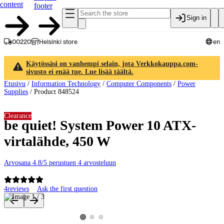
content
footer
Sign in
00220
Helsinki store
en
Käytössäsi on vanhempi selain, jota Verkkokauppa.com-
sivusto ei enää tue. Lue lisää täältä.
Etusivu
/
Information Technology
/
Computer Components
/
Power
Supplies
/
Product 848524
Clearance
be quiet! System Power 10 ATX-
virtalähde, 450 W
Arvosana 4.8/5 perustuen 4 arvosteluun
4
reviews
Ask the first question
Product images and videos
View product image 2
View product image 3
View product image 1