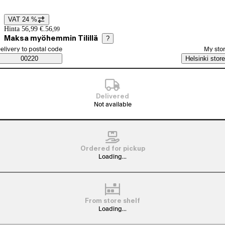
VAT 24 %
Price details
Hinta 56,99 €.
56
,
99
Maksa myöhemmin Tilillä
?
elect order method
elivery to postal code
My sto
Saatavuustiedot
00220
Helsinki store
Delivered
Not available
Ordered for pickup
Loading...
From store shelf
Loading...