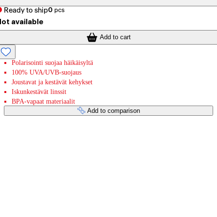
Ready to ship
0
pcs
ot available
Add to cart
Polarisointi suojaa häikäisyltä
100% UVA/UVB-suojaus
Joustavat ja kestävät kehykset
Iskunkestävät linssit
BPA-vapaat materiaalit
Add to comparison
Payment services