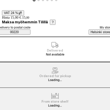
View product image 2
View product image 3
View product image 4
View product image 5
View product image 6
View product image 1
VAT 24 %
Price details
Hinta 15,00 €.
15
,
00
Maksa myöhemmin Tilillä
?
elect order method
elivery to postal code
My sto
Saatavuustiedot
00220
Helsinki store
Delivered
Not available
Ordered for pickup
Loading...
From store shelf
Loading...