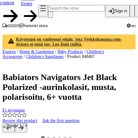
content
footer
Sign in
00220
Helsinki store
en
Käytössäsi on vanhempi selain, jota Verkkokauppa.com-
sivusto ei enää tue. Lue lisää täältä.
Etusivu
/
Home & Gardening
/
Baby Products
/
Children's
Accessories
/
Children's Sunglasses
/
Product 848407
Babiators Navigators Jet Black
Polarized -aurinkolasit, musta,
polarisoitu, 6+ vuotta
Ei arvosanaa
Review this product
Ask the first question
Product images and videos