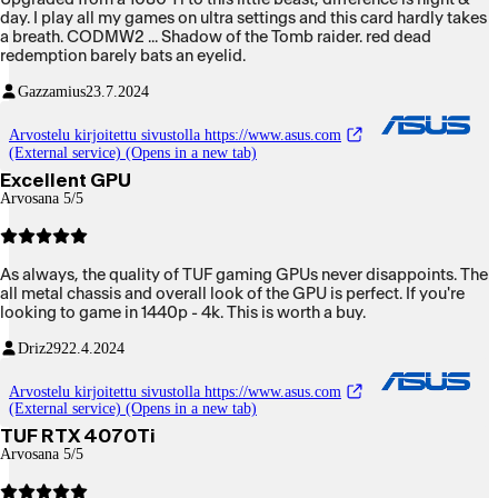
day. I play all my games on ultra settings and this card hardly takes
a breath. CODMW2 ... Shadow of the Tomb raider. red dead
redemption barely bats an eyelid.
Gazzamius
23.7.2024
Arvostelu kirjoitettu sivustolla https://www.asus.com
(External service) (Opens in a new tab)
Excellent GPU
Arvosana 5/5
As always, the quality of TUF gaming GPUs never disappoints. The
all metal chassis and overall look of the GPU is perfect. If you're
looking to game in 1440p - 4k. This is worth a buy.
Driz29
22.4.2024
Arvostelu kirjoitettu sivustolla https://www.asus.com
(External service) (Opens in a new tab)
TUF RTX 4070Ti
Arvosana 5/5