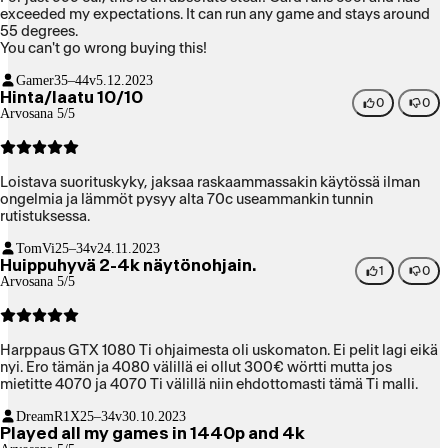
exceeded my expectations. It can run any game and stays around
55 degrees.
You can't go wrong buying this!
Gamer
35–44v
5.12.2023
Hinta/laatu 10/10
0
0
Arvosana 5/5
Loistava suorituskyky, jaksaa raskaammassakin käytössä ilman
ongelmia ja lämmöt pysyy alta 70c useammankin tunnin
rutistuksessa.
TomVi
25–34v
24.11.2023
Huippuhyvä 2-4k näytönohjain.
1
0
Arvosana 5/5
Harppaus GTX 1080 Ti ohjaimesta oli uskomaton. Ei pelit lagi eikä
nyi. Ero tämän ja 4080 välillä ei ollut 300€ wörtti mutta jos
mietitte 4070 ja 4070 Ti välillä niin ehdottomasti tämä Ti malli.
DreamR1X
25–34v
30.10.2023
Played all my games in 1440p and 4k