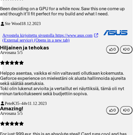
Been deciding on a GPU for a while now. Saw this one come up
and though it’ll fit perfect for my build and what I need.
Ste Wood
18.12.2023
Arvostelu kirjoitettu sivustolla https://www.asus.com
(External service) (Opens in a new tab)
Hiljainen ja tehokas
0
0
Arvosana 5/5
Helppo asentaa, vaikka ei niin valtavasti ollutkaan kokemusta.
Geforce experience on mielestäni ok alusta hallinnoida ajureita
sekä säätää asetuksia.
Toki olin lukenut arvioita ja vertaillut eri näyttiksiä, tämä oli nyt
minun tarkoitukseeni sekä budjettiin sopiva.
PeteK
35–44v
11.12.2023
Amazing!
0
0
Arvosana 5/5
For just 999 eur, this is an absolute steal! Card runs cool and has