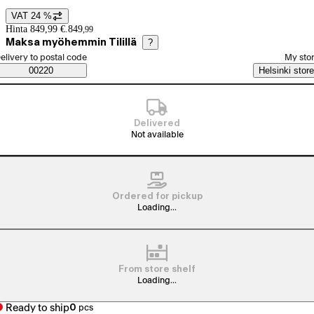
VAT 24 %
Price details
Hinta 849,99 €.
849
,
99
Maksa myöhemmin Tilillä
?
elect order method
elivery to postal code
My sto
Saatavuustiedot
00220
Helsinki store
Delivered
Not available
Ordered for pickup
Loading...
From store shelf
Loading...
Ready to ship
0
pcs