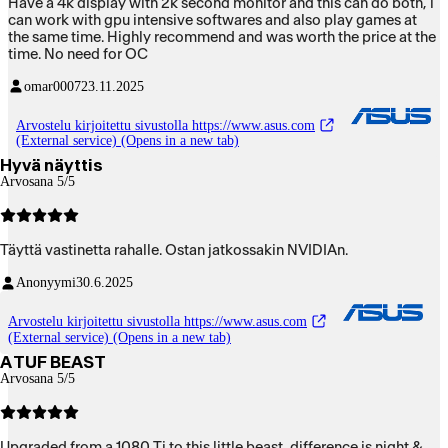
Have a 4k display with 2k second monitor and this can do both, i
can work with gpu intensive softwares and also play games at
the same time. Highly recommend and was worth the price at the
time. No need for OC
omar0007
23.11.2025
Arvostelu kirjoitettu sivustolla https://www.asus.com
(External service) (Opens in a new tab)
Hyvä näyttis
Arvosana 5/5
Täyttä vastinetta rahalle. Ostan jatkossakin NVIDIAn.
Anonyymi
30.6.2025
Arvostelu kirjoitettu sivustolla https://www.asus.com
(External service) (Opens in a new tab)
A TUF BEAST
Arvosana 5/5
Upgraded from a 1080 Ti to this little beast, difference is night &