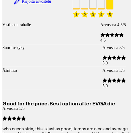
Kirjoita arvostelu
1
2
3
4
5
Vastinetta rahalle
Arvosana 4.5/5
4,5
Suorituskyky
Arvosana 5/5
5,0
Äänitaso
Arvosana 5/5
5,0
Good for the price. Best option after EVGA die
Arvosana 5/5
who needs strix, this is just as good, temps are nice and average.