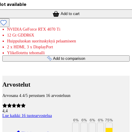
ot available
Add to cart
NVIDIA GeForce RTX 4070 Ti
12 Gt GDDR6X
Huippuluokan suorituskykyä pelaamiseen
2 x HDMI, 3 x DisplayPort
Ylikellotettu tehomalli
Add to comparison
Payment services
Arvostelut
Arvosana 4.4/5 perustuen 16 arvosteluun
4,4
Lue kaikki 16 tuotearvostelua
6
%
6
%
6
%
6
%
75
%