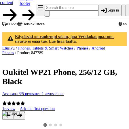
content
footer
Sign in
00220
Helsinki store
en
Käytössäsi on vanhempi selain, jota Verkkokauppa.com-
sivusto ei enää tue. Lue lisää täältä.
Etusivu
/
Phones, Tablets & Smart Watches
/
Phones
/
Android
Phones
/
Product 847789
Oukitel WP21 Phone, 256/12 GB,
Black
Arvosana 3/5 perustuen 1 arvosteluun
1
review
Ask the first question
Product images and videos
View product image 2
View product image 3
View product image 4
View product image 1