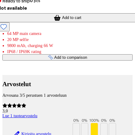
Ready to ship
0
pcs
ot available
Add to cart
64 MP main camera
20 MP selfie
9800 mAh, charging 66 W
IP68 / IP69K rating
Add to comparison
Payment services
Arvostelut
Arvosana 3/5 perustuen 1 arvosteluun
3,0
Lue 1 tuotearvostelu
0
%
0
%
100
%
0
%
0
%
Kirjoita arvostelu