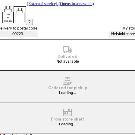
(External service) (Opens in a new tab)
15-66
W
?
USB PD
elect order method
elivery to postal code
My sto
Saatavuustiedot
00220
Helsinki store
Delivered
Not available
Ordered for pickup
Loading...
From store shelf
Loading...