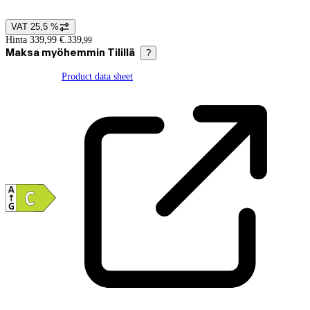
VAT 25,5 %
Price details
Hinta 339,99 €.
339
,
99
Maksa myöhemmin Tilillä
?
Product data sheet