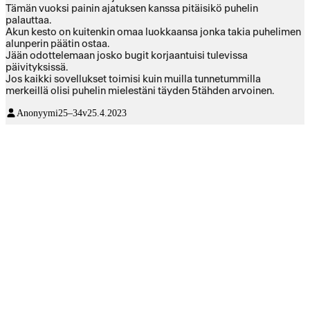
Tämän vuoksi painin ajatuksen kanssa pitäisikö puhelin
palauttaa.
Akun kesto on kuitenkin omaa luokkaansa jonka takia puhelimen
alunperin päätin ostaa.
Jään odottelemaan josko bugit korjaantuisi tulevissa
päivityksissä.
Jos kaikki sovellukset toimisi kuin muilla tunnetummilla
merkeillä olisi puhelin mielestäni täyden 5tähden arvoinen.
Anonyymi
25–34v
25.4.2023