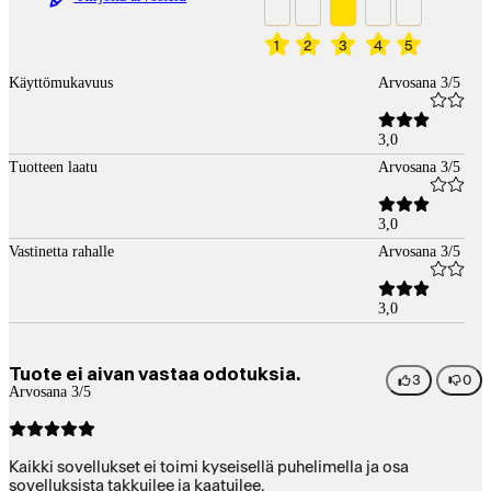
1
2
3
4
5
Käyttömukavuus
Arvosana 3/5
3,0
Tuotteen laatu
Arvosana 3/5
3,0
Vastinetta rahalle
Arvosana 3/5
3,0
Tuote ei aivan vastaa odotuksia.
3
0
Arvosana 3/5
Kaikki sovellukset ei toimi kyseisellä puhelimella ja osa
sovelluksista takkuilee ja kaatuilee.